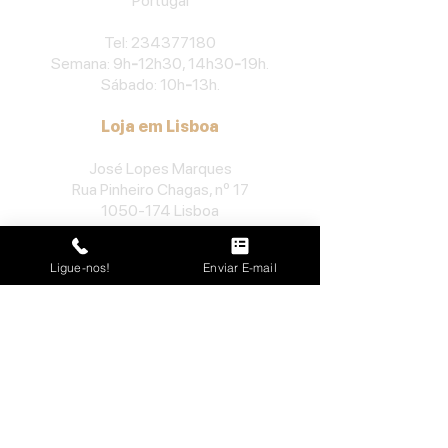
Portu
gal
​Tel:
234377180
Semana: 9h
-
12h30, 14h30
-
19h.
Sábado: 10h
-
13h.
Loja em Lisboa
José Lopes Marques
Rua Pinheiro Chagas, nº 17
1050-174
Lisboa
Portugal
Ligue-nos!
Enviar E-mail
​Tel:
213552710
Semana: 10h
-
13h, 14h-19h.
Sábado: 10h30
-
13h.
Loja no Porto
José Lopes Marques
Rua da Alegria, nº 962
4000-048
Porto