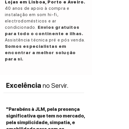
Lojas em Lisboa, Porto e Aveiro.
alta qualidade.
40 anos de apoio à compra e
Inclui o anagrama KM de Kylian Mbappé.
instalação em som hi-fi,
Emparelhamento Wireless TWMP:
electrodomésticos e ar
Permite ligação a até 14 colunas para uma
condicionado.
Envios gratuitos
experiência imersiva.
para todo o continente e ilhas.
Função Mãos Livres:
Assistência técnica pré e pós venda.
Microfone integrado para atender
Somos especialistas em
chamadas.
encontrar a melhor solução
Especificações Técnicas:
para si.
Potência Total:
100W.
Conectividade Bluetooth:
Versão 5.3.
Entradas e Conexões:
Excelência
no Servir.
1 porta USB-C para carga.
1 entrada auxiliar de 3,5mm.
Proteção:
Certificação IPX6 (resistente à água e ao
"Parabéns à JLM, pela presença
pó).
significativa que tem no mercado,
Portabilidade:
pela simplicidade, simpatia, e
Alça prática para transporte.