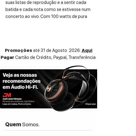
suas listas de reprodução e a sentir cada
batida e cada nota como se estivesse num
concerto ao vivo. Com 100 watts de pura
potência de áudio e uma bateria com
duração a 24 horas, terá sempre a
companhia perfeita para os seus
momentos musicais pessoais.
Promoções
até 31 de Agosto 2026:
Aqui
Pagar
Cartão de Crédito,
Paypal, Transferência
ESPECIFICAÇÕES TÉCNICAS:
Características Principais:
Autonomia:
24 horas de reprodução
contínua.
Tempo de Carga:
Carga total em apenas 2
horas (suporta carga rápida).
Controlo:
Controlo deslizante integrado na coluna
para ajustes de volume, graves e agudos.
Design:
Quem
Somos.
Forma cilíndrica.
Revestida com robusta tela acústica de