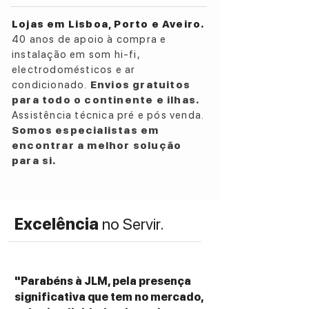
circuitos recém-desenvolvidos
Circuitos HDAM® SA3 para sinal limpo e
Lojas em Lisboa, Porto e Aveiro.
dinâmica ideal
40 anos de apoio à compra e
Entrada Phono MM/MC com o novo
instalação em som hi-fi,
circuito discreto Marantz Musical
electrodomésticos e ar
Premium Phono EQ
condicionado.
Envios gratuitos
Terminais de entrada independentes de
para todo o continente e ilhas.
cobre revestido com níquel para CD e
Assistência técnica pré e pós venda.
Phono, além de terminais de coluna
Somos especialistas em
revestidos com cobre de alta qualidade
encontrar a melhor solução
/ pureza originais da Marantz
para si.
Controlo de volume linear com novo
sistema de volume elétrico
Construção de alta qualidade com
Excelência
no Servir.
chassis de camada dupla e frente de
alumínio sólido
O Purest Mode desativa os circuitos
não utilizados para obter o melhor
"Parabéns à JLM, pela presença
desempenho de áudio
significativa que tem no mercado,
Componentes de áudio de alta