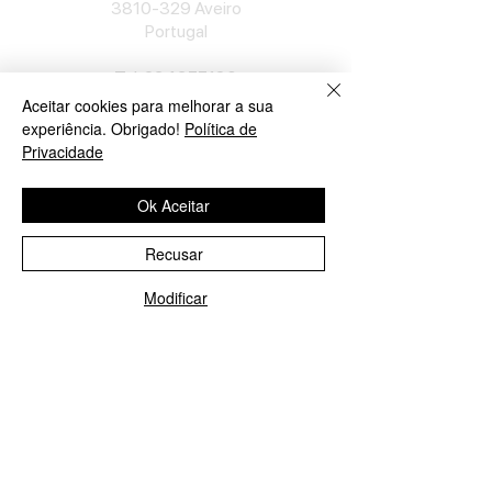
3810-329
Aveiro
Portu
gal
​Tel:
234377180
Semana: 9h
-
12h30, 14h30
-
19h.
Aceitar cookies para melhorar a sua
Sábado: 10h
-
13h.
experiência. Obrigado!
Política de
Privacidade
Loja em Lisboa
Ok Aceitar
José Lopes Marques
Rua Pinheiro Chagas, nº 17
Recusar
1050-174
Lisboa
Portugal
Modificar
Ligue-nos!
Enviar E-mail
​Tel:
213552710
Semana: 10h
-
13h, 14h-19h.
Sábado: 10h30
-
13h.
Loja no Porto
José Lopes Marques