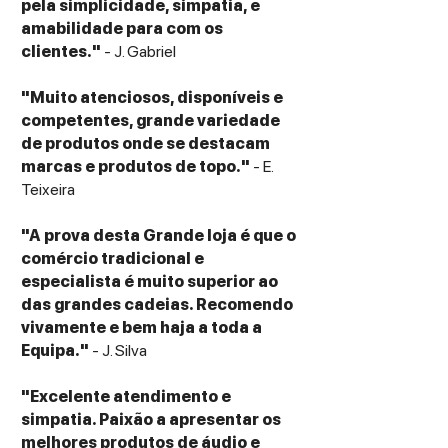
pela simplicidade, simpatia, e
qualidade e cuidadosamente
amabilidade para com os
selecionadas: díodos Schottky com
clientes."
- J. Gabriel
“leak” de corrente ultrabaixo,
transístores complementares de baixo
"Muito atenciosos, disponíveis e
ruído, resistores de alta qualidade,
competentes, grande variedade
condensadores eletrolíticos
de produtos onde se destacam
personalizados recém-desenvolvidos,
marcas e produtos de topo."
- E.
condensadores de filme com qualidade
Teixeira
de áudio e condensadores de mica
"A prova desta Grande loja é que o
comércio tradicional e
especialista é muito superior ao
das grandes cadeias. Recomendo
vivamente e bem haja a toda a
Equipa."
- J. Silva
"Excelente atendimento e
simpatia. Paixão a apresentar os
melhores produtos de áudio e