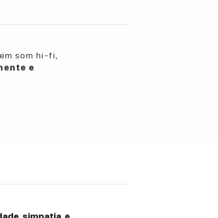
em som hi-fi,
nente e
ade, simpatia, e