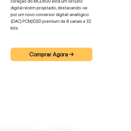
coração do MCD600 está um circuito
digital recém projetado, destacando-se
por um novo conversor digital-analógico
(DAC) PCM/DSD premium de 8 canais e 32
bits.
O DAC é usado no modo Quad Balanced,
com 4 canais DAC alocados para cada um
Comprar Agora →
dos canais de áudio
stereo
, resultando
numa reprodução de som
verdadeiramente excepcional.
Além de SACDs e CDs comerciais, o
MCD600 também pode reproduzir
músicas de CDs ou DVDs gravados por si,
bem como discos externos e unidades
flash USB.
Vários formatos podem ser reproduzidos
a partir destes suportes digitais incluindo
AAC, AIFF, ALAC, DSD (até DSD128), FLAC,