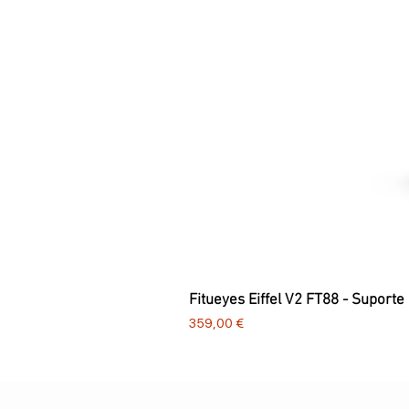
Fitueyes Eiffel V2 FT88 - Suporte
Preço
359,00 €