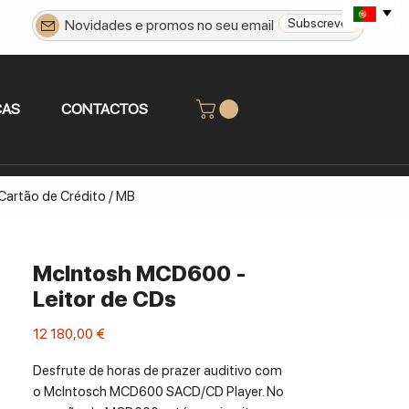
Subscrever
CAS
CONTACTOS
 Cartão de Crédito / MB
McIntosh MCD600 -
Leitor de CDs
Preço
12 180,00 €
Desfrute de horas de prazer auditivo com
o McIntosch MCD600 SACD/CD Player. No