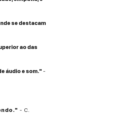
 onde se destacam
superior ao das
de áudio e som."
-
endo."
- C.