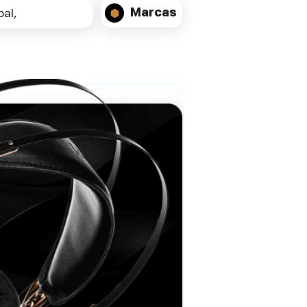
MP3, WAV (até 24 bits/192kHz) e WMA.
Marcas
al,