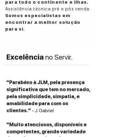
8.9 x 36.6 cm
para todo o continente e ilhas.
Assistência técnica pré e pós venda.
Somos especialistas em
encontrar a melhor solução
para si.
Excelência
no Servir.
"Parabéns à JLM, pela presença
significativa que tem no mercado,
pela simplicidade, simpatia, e
amabilidade para com os
clientes."
- J. Gabriel
"Muito atenciosos, disponíveis e
competentes, grande variedade