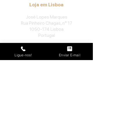
Loja em Lisboa
José Lopes Marques
Rua Pinheiro Chagas, nº 17
1050-174
Lisboa
Portugal
​Tel:
213552710
Semana: 10h
-
13h, 14h-19h.
Ligue-nos!
Enviar E-mail
Sábado: 10h30
-
13h.
Loja no Porto
José Lopes Marques
Rua da Alegria, nº 962
4000-048
Porto
Portugal
​Tel:
229763115
Semana: 10h
-
13h, 14h-19h.
Sábado: 10h30
-
13h.