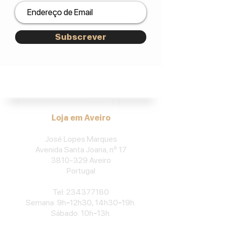
Subscrever
José Lopes Marques.
Loja em Aveiro
José Lopes Marques
Avenida Santa Joana, nº 17
3810-329
Aveiro
Portu
gal
​Tel:
234377180
Semana: 9h
-
12h30, 14h30
-
19h.
Sábado: 10h
-
13h.