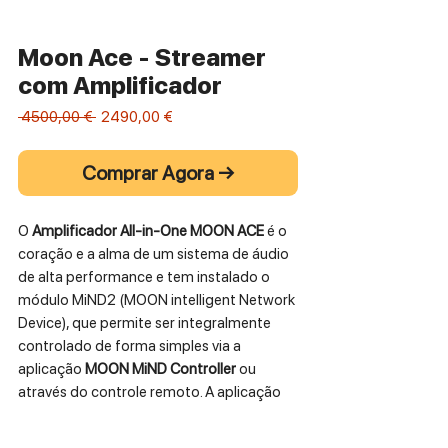
Moon Ace - Streamer
com Amplificador
Preço
Preço
 4500,00 € 
2490,00 €
normal
promocional
Comprar Agora →
O
Amplificador All-in-One MOON ACE
é o
coração e a alma de um sistema de áudio
de alta performance e tem instalado o
módulo MiND2 (MOON intelligent Network
Device), que permite ser integralmente
controlado de forma simples via a
aplicação
MOON MiND Controller
ou
através do controle remoto. A aplicação
apresenta um interface gráfico intuitivo e
acessível aos serviços de streaming e à