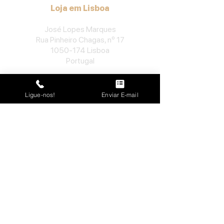
Loja em Lisboa
José Lopes Marques
Rua Pinheiro Chagas, nº 17
1050-174
Lisboa
Portugal
​Tel:
213552710
Semana: 10h
-
13h, 14h-19h.
Ligue-nos!
Enviar E-mail
Sábado: 10h30
-
13h.
Loja no Porto
José Lopes Marques
Rua da Alegria, nº 962
4000-048
Porto
Portugal
​Tel:
229763115
Semana: 10h
-
13h, 14h-19h.
Sábado: 10h30
-
13h.