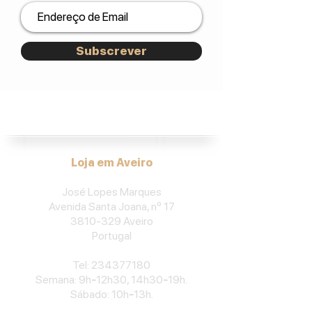
Subscrever
José Lopes Marques.
Loja em Aveiro
José Lopes Marques
Avenida Santa Joana, nº 17
3810-329
Aveiro
Portu
gal
​Tel:
234377180
Semana: 9h
-
12h30, 14h30
-
19h.
Sábado: 10h
-
13h.