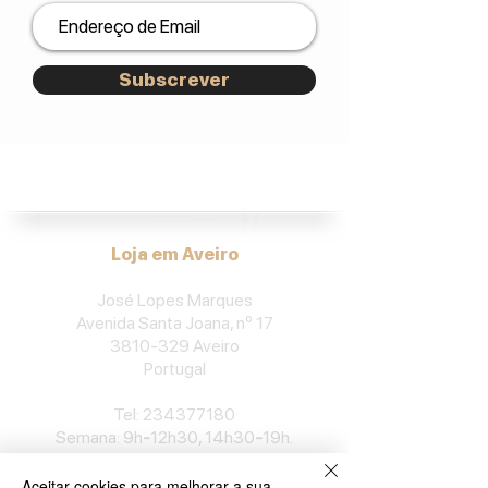
Subscrever
José Lopes Marques.
Loja em Aveiro
José Lopes Marques
Avenida Santa Joana, nº 17
3810-329
Aveiro
Portu
gal
​Tel:
234377180
Semana: 9h
-
12h30, 14h30
-
19h.
Sábado: 10h
-
13h.
Aceitar cookies para melhorar a sua