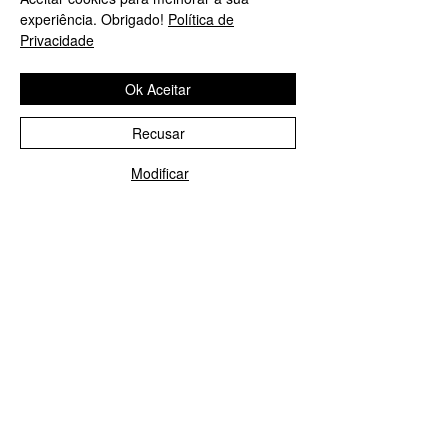
Loja em Lisboa
experiência. Obrigado!
Política de
Privacidade
José Lopes Marques
Rua Pinheiro Chagas, nº 17
Ok Aceitar
1050-174
Lisboa
Portugal
Recusar
​Tel:
213552710
Modificar
Semana: 10h
-
13h, 14h-19h.
Ligue-nos!
Enviar E-mail
Sábado: 10h30
-
13h.
Loja no Porto
José Lopes Marques
Rua da Alegria, nº 962
4000-048
Porto
Portugal
​Tel:
229763115
Semana: 10h
-
13h, 14h-19h.
Sábado: 10h30
-
13h.