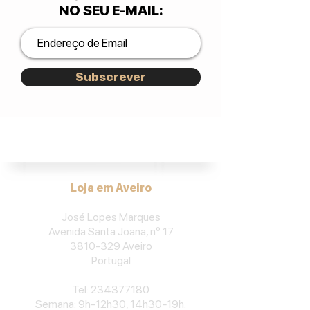
NO SEU E-MAIL
:
Subscrever
José Lopes Marques.
Loja em Aveiro
José Lopes Marques
Avenida Santa Joana, nº 17
3810-329
Aveiro
Portu
gal
​Tel:
234377180
Semana: 9h
-
12h30, 14h30
-
19h.