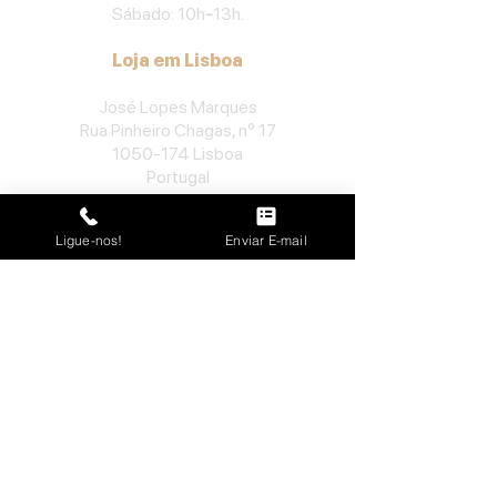
Sábado: 10h
-
13h.
Loja em Lisboa
José Lopes Marques
Rua Pinheiro Chagas, nº 17
1050-174
Lisboa
Portugal
​Tel:
213552710
Ligue-nos!
Enviar E-mail
Semana: 10h
-
13h, 14h-19h.
Sábado: 10h30
-
13h.
Loja no Porto
José Lopes Marques
Rua da Alegria, nº 962
4000-048
Porto
Portugal
​Tel:
229763115