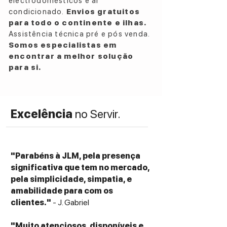
electrodomésticos e ar
laterais.
condicionado.
Envios gratuitos
Modo de Jogo (Gaming): Baixa latência
para todo o continente e ilhas.
(Input Lag reduzido) para uma experiência
Assistência técnica pré e pós venda.
de jogo otimizada
Somos especialistas em
Cores: Tecnologia Amazing Colour
encontrar a melhor solução
(cobertura Rec.709 para cores
para si.
cinematográficas)
Vida Útil da Lâmpada: Até 15.000 horas
(Modo Dynamic)
Excelência
no Servir.
Relação de Projeção: 1.5:1 ~ 1.66:1
Zoom: 1.1x Manual
Correção Keystone: Vertical +/- 40°
Conectividade: 2x HDMI 2.0, USB-A Power
"Parabéns à JLM, pela presença
(1.5A), Saída de Áudio 3.5mm, S/PDIF
significativa que tem no mercado,
(Ótica), RS232 e 12V Trigger
pela simplicidade, simpatia, e
amabilidade para com os
Dimensões e peso
clientes."
- J. Gabriel
Dimensões (LxAxP): 315 mm x 118 mm x
270 mm
"Muito atenciosos, disponíveis e