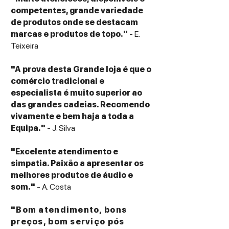
Peso: 3,98 kg
competentes, grande variedade
Ruído de Funcionamento: 26 dB (Modo
de produtos onde se destacam
Eco)
marcas e produtos de topo."
- E.
Teixeira
Conteúdo da embalagem
1x Projetor Optoma UZ38x
"A prova desta Grande loja é que o
1x Comando à distância (com pilhas
comércio tradicional e
incluídas)
especialista é muito superior ao
1x Cabo de alimentação AC
das grandes cadeias. Recomendo
1x Guia de início rápido
vivamente e bem haja a toda a
1x Manual do utilizador básico
Equipa."
- J. Silva
"Excelente atendimento e
simpatia. Paixão a apresentar os
melhores produtos de áudio e
som."
- A. Costa
"Bom atendimento, bons
preços, bom serviço pós