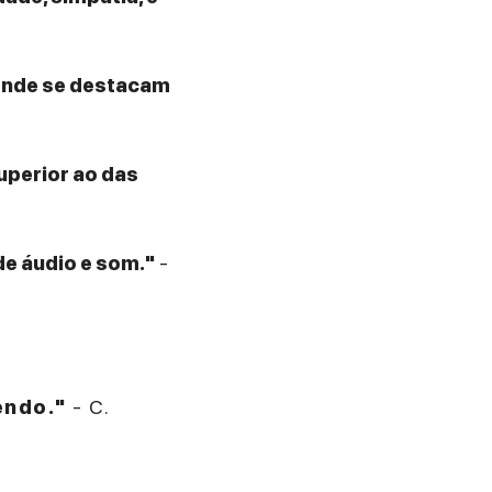
 onde se destacam
superior ao das
de áudio e som."
-
endo."
- C.