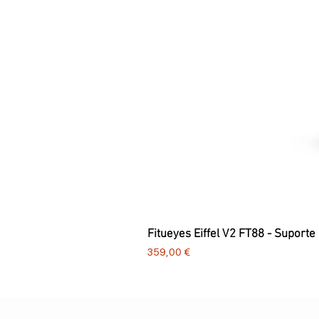
Fitueyes Eiffel V2 FT88 - Suporte
Preço
359,00 €