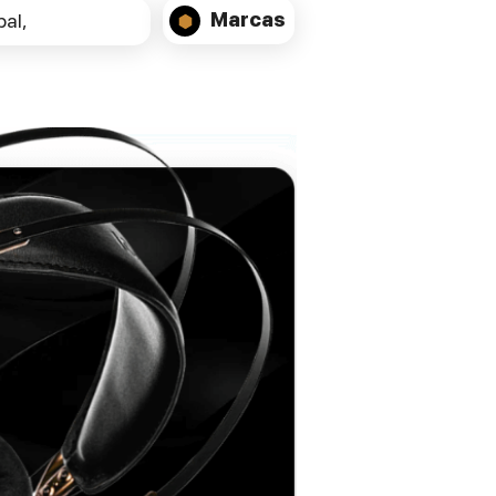
TPCD; Woofers: 180mm (1) Textreme
Marcas
al,
TPCD
Sensitivity: 85.4dB / 2.83V / 1.0m
Impedance: 4Ω nominal/3.2Ω min
Frequency Response (+/-1.5dB): 100 -
20kHz
Frequency Response (-10dB): 36 - 37kHz
Typical in room bass extension: 30Hz
Dimensions (HxWxD) without stand: 420 x
240 x 185mm Weight: 11.0 kg
Recommended Amplifier Power: 50 -
300W RMS SPL capability (100-20kHz):
111dB peak <2% - 2nd, 3rd Harmonics
Certification: THX Dominu