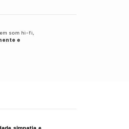
em som hi-fi,
nente e
ade, simpatia, e