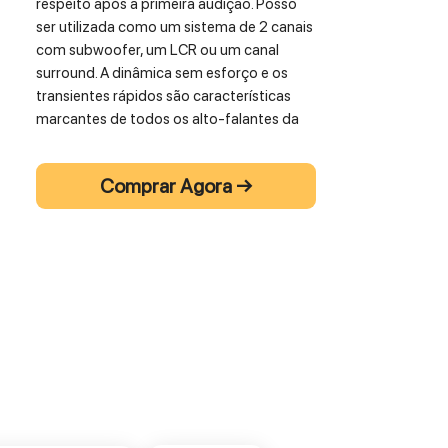
respeito após a primeira audição. Posso
ser utilizada como um sistema de 2 canais
com subwoofer, um LCR ou um canal
surround. A dinâmica sem esforço e os
transientes rápidos são características
marcantes de todos os alto-falantes da
série Signature, incluindo o
S4b
.
Comprar Agora →
ESPECIFICAÇÕES TÉCNICAS:
For use in 2.1 systems or as surround,
height or LCR in a cinema system using
subwoofers. Bookshelf, stand or on-wall
mounting with keyhole or available
bracket. Features DPC-Array and single
180mm Textreme TPCD woofer. THX
Dominus certified.
Enclosure alignment: 3-way acoustic
suspension
Driver complement: Flagship DPC Array:
28mm Beryllium, 28mm (2) Textreme