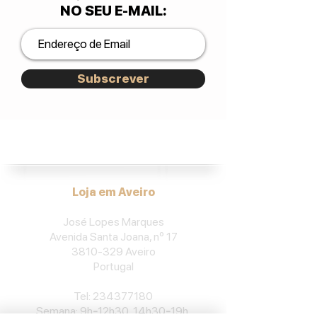
NO SEU E-MAIL
:
Subscrever
José Lopes Marques.
Loja em Aveiro
José Lopes Marques
Avenida Santa Joana, nº 17
3810-329
Aveiro
Portu
gal
​Tel:
234377180
Semana: 9h
-
12h30, 14h30
-
19h.