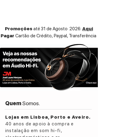
ALAC, MP3, MP4 (AAC), WMA, OGG,
DSD
Sample rates: 24 - 192 kHz
WLAN: IEEE 802.11 a / b / g / n / ac
Promoções
até 31 de Agosto 2026:
Aqui
compliant; 2.4 / 5 gHz Inputs: USB-A
Pagar
Cartão de Crédito,
Paypal, Transferência
(192 kHz); LAN x 2 (192 kHz); WLAN
(192 kHz); Bluetooth
Quem
Somos.
Lojas em Lisboa, Porto e Aveiro.
40 anos de apoio à compra e
instalação em som hi-fi,