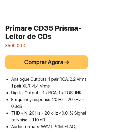
Primare CD35 Prisma-
Leitor de CDs
Preço
3500,00 €
Comprar Agora →
Analogue Outputs: 1 pair RCA, 2.2 Vrms;
1 pair XLR, 4.4 Vrms
Digital Outputs: 1 x RCA; 1 x TOSLINK
Frequency response: 20 Hz - 20 kHz -
0.3dB
THD + N: 20 Hz - 20 kHz <0.01% Signal
to Noise: - 110 dB
Audio formats: WAV, LPCM, FLAC,