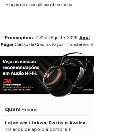
• Ligas de ressonância otimizadas
• Prato de flutuação magnética garante
uma mesa giratória silenciosa
• Invertida principal rolamento com esfera
de cerâmica
Promoções
até 31 de Agosto 2026:
Aqui
• Acionamento por correia do volante
Pagar
Cartão de Crédito,
Paypal, Transferência
• Sistema de controle do motor com
display LCD
• Design de sistemas de áudio genuínos
Pro-Ject
• 12 “braço articulado único
• Ampla gama de possibilidades de ajuste
e escolha de contrapesos adequados
• Superfície de metal de alto brilho
• Chassis de laca de piano com
dissociação da superfície
Quem
Somos.
• Dimensões 570 x 250 x 470 mm (tampa
WHD fechada)
Lojas em Lisboa, Porto e Aveiro.
40 anos de apoio à compra e