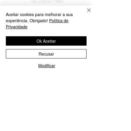
​Tel:
234377180
Semana: 9h
-
12h30, 14h30
-
19h.
Sábado: 10h
-
13h.
Aceitar cookies para melhorar a sua
experiência. Obrigado!
Política de
Loja em Lisboa
Privacidade
José Lopes Marques
Ok Aceitar
Rua Pinheiro Chagas, nº 17
1050-174
Lisboa
Recusar
Portugal
Modificar
​Tel:
213552710
Ligue-nos!
Enviar E-mail
Semana: 10h
-
13h, 14h-19h.
Sábado: 10h30
-
13h.
Loja no Porto
José Lopes Marques
Rua da Alegria, nº 962
4000-048
Porto
Portugal