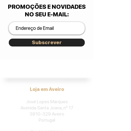
PROMOÇÕES E NOVIDADES
NO SEU E-MAIL
:
Subscrever
José Lopes Marques.
Loja em Aveiro
José Lopes Marques
Avenida Santa Joana, nº 17
3810-329
Aveiro
Portu
gal