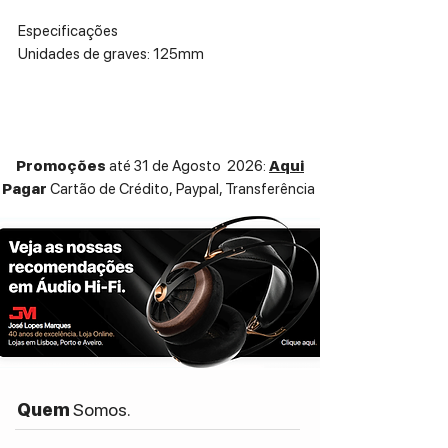
Especificações
Unidades de graves: 125mm
Unidade de agudos: 25mmFrequência de
resposta (-6dB): 42Hz – 30KHz
Impedância nominal: 6 Ohms
Impedância minima: 3,8
Promoções
até 31 de Agosto 2026:
Aqui
OhmsSensibilidade: 90,5/1W/1mt
Pagar
Cartão de Crédito,
Paypal, Transferência
Amplificação recomendada: 25-125Watts
Corte de crossover: 2,1KHz
Distorção (120Hz-20KHz, @2.83Vrms):
<0,2%
Volume da caixa: 28,8L
Quem
Somos.