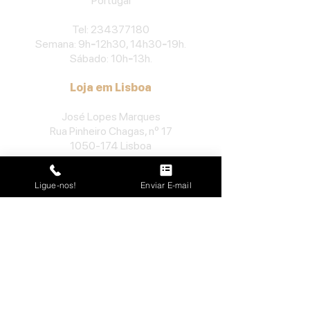
Portu
gal
​Tel:
234377180
Semana: 9h
-
12h30, 14h30
-
19h.
Sábado: 10h
-
13h.
Loja em Lisboa
José Lopes Marques
Rua Pinheiro Chagas, nº 17
1050-174
Lisboa
Portugal
Ligue-nos!
Enviar E-mail
​Tel:
213552710
Semana: 10h
-
13h, 14h-19h.
Sábado: 10h30
-
13h.
Loja no Porto
José Lopes Marques
Rua da Alegria, nº 962
4000-048
Porto