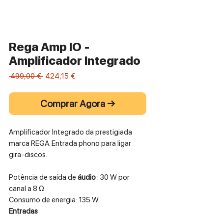
Rega Amp IO -
Amplificador Integrado
Preço
Preço
 499,00 € 
424,15 €
normal
promocional
Comprar Agora →
Amplificador Integrado da prestigiada
marca REGA. Entrada phono para ligar
gira-discos.
Potência de saída de
áudio
: 30 W por
canal a 8 Ω
Consumo de energia: 135 W
Entradas