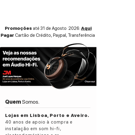
1 x entrada fono
2 x entradas de linha
Dimensões
gerais
(largura x altura x
profundidade): 180 x 68 x 290 mm
Promoções
até 31 de Agosto 2026:
Aqui
Peso: 2,9 kg
Pagar
Cartão de Crédito,
Paypal, Transferência
Quem
Somos.
Lojas em Lisboa, Porto e Aveiro.
40 anos de apoio à compra e
instalação em som hi-fi,