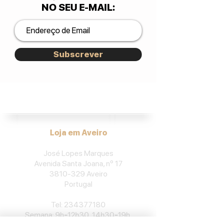
NO SEU E-MAIL
:
Subscrever
José Lopes Marques.
Loja em Aveiro
José Lopes Marques
Avenida Santa Joana, nº 17
3810-329
Aveiro
Portu
gal
​Tel:
234377180
Semana: 9h
-
12h30, 14h30
-
19h.