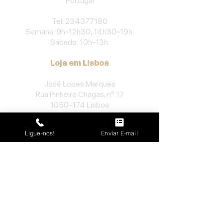
Portu
gal
​Tel:
234377180
Semana: 9h
-
12h30, 14h30
-
19h.
Sábado: 10h
-
13h.
Loja em Lisboa
José Lopes Marques
Rua Pinheiro Chagas, nº 17
1050-174
Lisboa
Portugal
Ligue-nos!
Enviar E-mail
​Tel:
213552710
Semana: 10h
-
13h, 14h-19h.
Sábado: 10h30
-
13h.
Loja no Porto
José Lopes Marques
Rua da Alegria, nº 962
4000-048
Porto