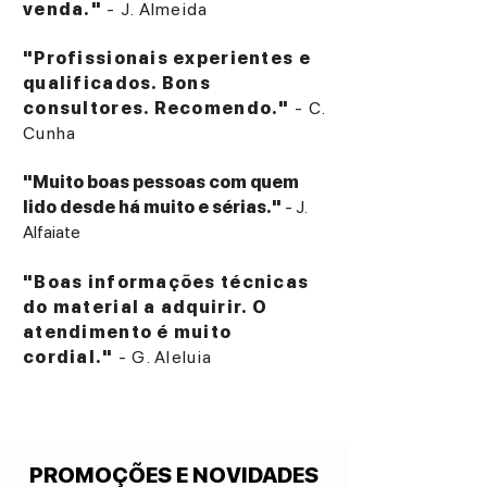
venda."
- J. Almeida
ESPECIFICAÇÕES TÉCNICAS
Model: EC Play
"Profissionais experientes e
Brand: Shanling
qualificados. Bons
Product Type: Portable CD Player
consultores. Recomendo."
- C.
Disc Compatibility: Compact Disc (CD)
Cunha
Bluetooth Connectivity: Yes
Bluetooth Function: Transmit and receive
"Muito boas pessoas com quem
DAC: Integrated dedicated DAC
lido desde há muito e sérias."
- J.
Audio Output: Wired headphone output
Alfaiate
Wireless Audio Support: Bluetooth
headphones and speakers
"Boas informações técnicas
Portable Design: Yes
do material a adquirir. O
Battery: Rechargeable internal battery
atendimento é muito
Usage: Portable CD playback and wireless
cordial."
- G. Aleluia
audio streaming
Design Style: Modern portable CD player
PROMOÇÕES E NOVIDADES