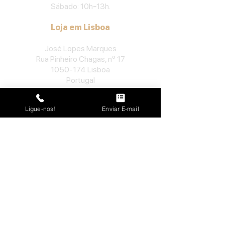
Sábado: 10h
-
13h.
Loja em Lisboa
José Lopes Marques
Rua Pinheiro Chagas, nº 17
1050-174
Lisboa
Portugal
​Tel:
213552710
Ligue-nos!
Enviar E-mail
Semana: 10h
-
13h, 14h-19h.
Sábado: 10h30
-
13h.
Loja no Porto
José Lopes Marques
Rua da Alegria, nº 962
4000-048
Porto
Portugal
​Tel:
229763115