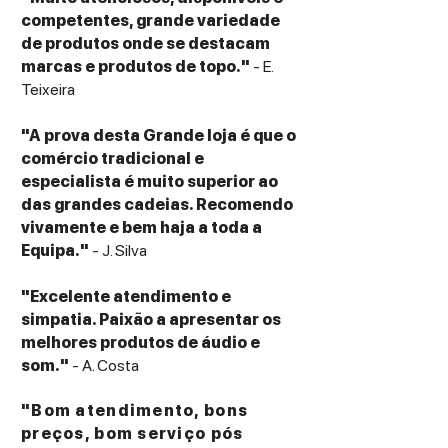
otimizados para reprodução digital
competentes, grande variedade
portátil.
de produtos onde se destacam
marcas e produtos de topo."
- E.
Uma das funcionalidades mais
Teixeira
interessantes é o
Bluetooth bidirecional
,
permitindo tanto enviar áudio para
"A prova desta Grande loja é que o
auscultadores e colunas wireless como
comércio tradicional e
receber música diretamente de
especialista é muito superior ao
smartphones ou tablets. Esta flexibilidade
das grandes cadeias. Recomendo
transforma o EC Play não apenas num
vivamente e bem haja a toda a
leitor de CD portátil, mas também num
Equipa."
- J. Silva
equipamento versátil para diferentes
cenários de utilização.
"Excelente atendimento e
simpatia. Paixão a apresentar os
Dimensões e peso
melhores produtos de áudio e
Tipo: Leitor de CD portátil
som."
- A. Costa
Construção: Design compacto portátil
Alimentação: Bateria recarregável
"Bom atendimento, bons
integrada
preços, bom serviço pós