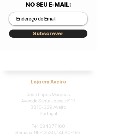
NO SEU E-MAIL
:
Subscrever
José Lopes Marques.
Loja em Aveiro
José Lopes Marques
Avenida Santa Joana, nº 17
3810-329
Aveiro
Portu
gal
​Tel:
234377180
Semana: 9h
-
12h30, 14h30
-
19h.