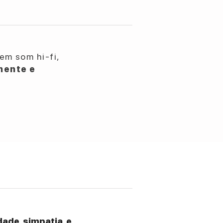
em som hi-fi,
nente e
ade, simpatia, e