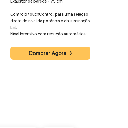
Exaustor de parede - 75 cm
Controlo touchControl: para uma seleção
direta do nível de potência e da iluminação
LED.
Nível intensivo com redução automática:
para uma performance mais intensa.
Iluminação LED: para uma visão clara da
Comprar Agora →
zona da placa.