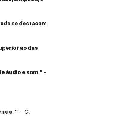
 onde se destacam
superior ao das
de áudio e som."
-
endo."
- C.