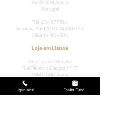
3810-329
Aveiro
Portu
gal
​Tel:
234377180
Semana: 9h
-
12h30, 14h30
-
19h.
Sábado: 10h
-
13h.
Loja em Lisboa
José Lopes Marques
Rua Pinheiro Chagas, nº 17
1050-174
Lisboa
Portugal
Ligue-nos!
Enviar E-mail
​Tel:
213552710
Semana: 10h
-
13h, 14h-19h.
Sábado: 10h30
-
13h.
Loja no Porto
José Lopes Marques