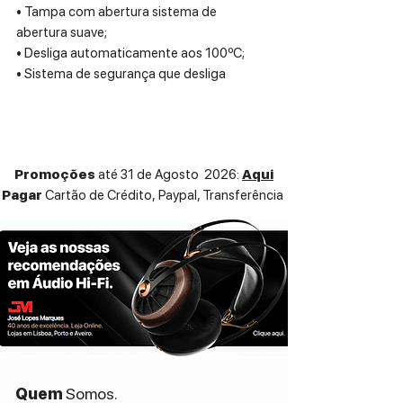
• Tampa com abertura sistema de
abertura suave;
• Desliga automaticamente aos 100ºC;
• Sistema de segurança que desliga
quando não tem água;
• Filtro em aço inox, removível e lavável;
• Base giratória a 360º;
• Base com espaço para enrolar o cabo
Promoções
até 31 de Agosto 2026:
Aqui
elétrico;
Pagar
Cartão de Crédito,
Paypal, Transferência
• Pés antiderrapantes.
Quem
Somos.