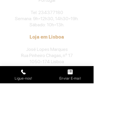
Portu
gal
​Tel:
234377180
Semana: 9h
-
12h30, 14h30
-
19h.
Sábado: 10h
-
13h.
Loja em Lisboa
José Lopes Marques
Rua Pinheiro Chagas, nº 17
1050-174
Lisboa
Portugal
Ligue-nos!
Enviar E-mail
​Tel:
213552710
Semana: 10h
-
13h, 14h-19h.
Sábado: 10h30
-
13h.
Loja no Porto
José Lopes Marques
Rua da Alegria, nº 962
4000-048
Porto