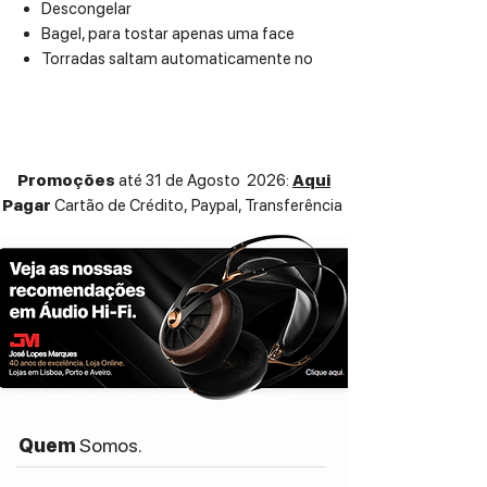
Descongelar
Bagel, para tostar apenas uma face
Torradas saltam automaticamente no
fim do programa
Rack e Suporte para pão quente não
incluído
Promoções
até 31 de Agosto 2026:
Aqui
ESPECIFICAÇÕES TÉCNICAS
Pagar
Cartão de Crédito,
Paypal, Transferência
Power: 1500 W
Body material: Intense molded steel
Levers material: Stainless steel
Base features space for power cord
winding
Non-slip feet for stability
Dimensions:
Height (H): 215 mm
Width (W): 394 mm (410 mm with
lever)
Quem
Somos.
Depth (D): 208 mm