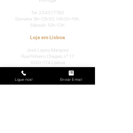
Portu
gal
​Tel:
234377180
Semana: 9h
-
12h30, 14h30
-
19h.
Sábado: 10h
-
13h.
Loja em Lisboa
José Lopes Marques
Rua Pinheiro Chagas, nº 17
1050-174
Lisboa
Portugal
Ligue-nos!
Enviar E-mail
​Tel:
213552710
Semana: 10h
-
13h, 14h-19h.
Sábado: 10h30
-
13h.
Loja no Porto
José Lopes Marques
Rua da Alegria, nº 962
4000-048
Porto