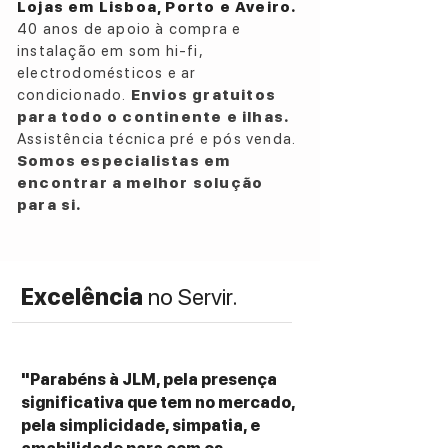
Lojas em Lisboa, Porto e Aveiro.
Midrange: 1 × 6.5″ Camelia driver in
40 anos de apoio à compra e
cork‑lined enclosure
instalação em som hi-fi,
Woofers: 2 × 8″ paper‑pulp sandwich
electrodomésticos e ar
cone with aluminium demodulation rings
condicionado.
Envios gratuitos
Crossover points: approx. 350 Hz &
para todo o continente e ilhas.
2 500 Hz
Assistência técnica pré e pós venda.
Frequency response (–3 dB): 33 Hz –
Somos especialistas em
40 kHz
encontrar a melhor solução
Sensitivity: 90 dB @ 2.83 V/1 m
para si.
Nominal impedance: 4 Ω
Recommended amplifier power: 50 –
400 W
Excelência
no Servir.
Dimensions (W × H × D): ~334 × 1 179 ×
480 mm (13.15″ × 46.42″ × 18.9″)
"Parabéns à JLM, pela presença
significativa que tem no mercado,
pela simplicidade, simpatia, e