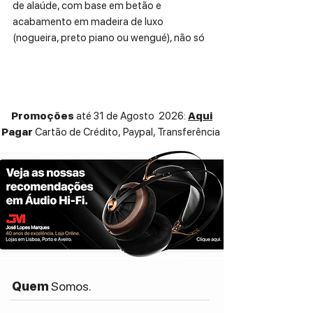
de alaúde, com base em betão e
acabamento em madeira de luxo
(nogueira, preto piano ou wengué), não só
transmite requinte, como também elimina
ressonâncias indesejadas.
Contam com um tweeter DAD™ em
Promoções
até 31 de Agosto 2026:
Aqui
cúpula de seda, um midrange Camelia de
Pagar
Cartão de Crédito,
Paypal, Transferência
6,5″ montado em câmara interna
revestida de cortiça e dois woofers de 8″
com anel de desmodulação em alumínio
— arquitetura fruto de heranças de design
técnico dos modelos Suprema.
ESPECIFICAÇÕES TÉCNICAS:
System: 3‑way floorstanding speaker,
midrange sealed cork chamber, down-
firing woofers
Quem
Somos.
Tweeter: 1.1″ DAD™ Arrow Point silk dome
with copper shorting ring