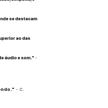
 onde se destacam
superior ao das
de áudio e som."
-
endo."
- C.