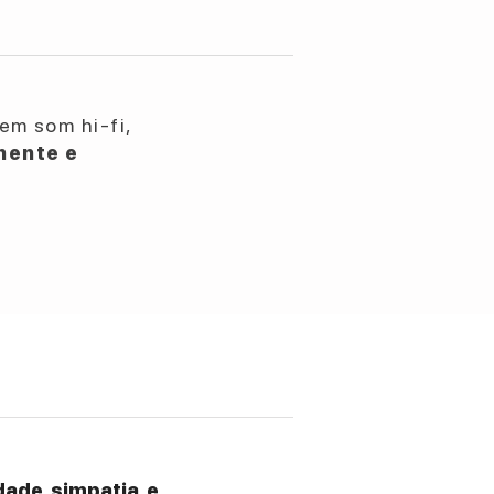
em som hi-fi,
nente e
ade, simpatia, e