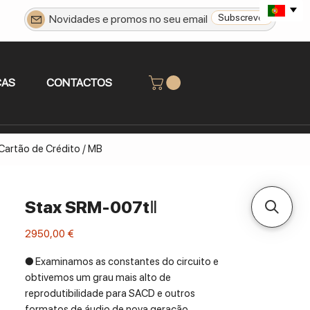
Subscrever
CAS
CONTACTOS
 Cartão de Crédito / MB
Stax SRM-007tⅡ
Preço
2950,00 €
● Examinamos as constantes do circuito e
obtivemos um grau mais alto de
reprodutibilidade para SACD e outros
formatos de áudio de nova geração.