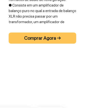
● Consiste em um amplificador de
balanço puro no qual a entrada de balanço
XLR não precisa passar por um
transformador, um amplificador de
inversão, etc.
● Utiliza uma estrutura simples de
Comprar Agora →
amplificação em dois estágios, baseada
no FET de baixo ruído rigorosamente
selecionado. A resistência de carga utiliza
a resistência não indutiva da bobina
fabricada pela Dale, realizando
propriedades diretas que tiram proveito
dos recursos dos tubos de vácuo e da
excelente qualidade de som com um alto
nível de clareza.
● O estágio de saída é projetado para
diminuir a impedância usando um triodo
duplo de alta tensão rigorosamente
selecionado (tipo 6FQ7) em conexão