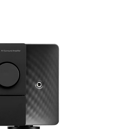
● Amplificação: 54 dB (x 500)
● Distorção harmônica total: 0,01% / 1
KHz, 100 V r.m.s. assinatura SR-007 ou SR-
404, ao usar 1 unidade
● Impedância de entrada: 50 KΩ / XLR
balance 50KΩ × 2
● Número de entradas: RCA × 2, XLR × 1
(balanceado)
● Tensão máxima de saída: 340 V r.m.s. / 1
KHz
● Tensão de polarização padrão: DC 580
V
● Tensão de alimentação: 120-240V ±
10%, 50 a 60 Hz (ajustado para sua área)
● Consumo de energia: 55 W
● Faixa de temperatura para uso: entre 0º
e 35ºC, máx. 90% (sem condensação)
● Dimensões externas: 195 (l) x 103 (h) x
420 (d) mm (incluindo o botão VR e o pino