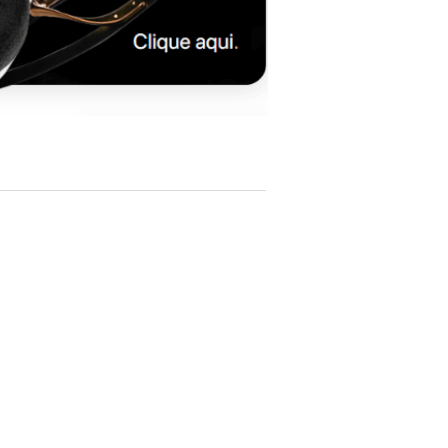
● O uso é feito de uma unidade de volume
quádruplo de alta qualidade de som, que
possibilita a entrada XLR, bem como
todos os tipos de entradas de voz
analógicas no nível da linha.
● O terminal RCA “Entrada 1” está
equipado com terminais de saída paralela
e permite a entrada por toda parte. A
conexão com outros pré-amplificadores e
decks de gravação etc. também é
possível.
● Tubos de vácuo: 6FQ7 / 6CG7 tipo x 4
● Resposta de freqüência: DC-100 KHz /
+0, -1,5 dB SR-007 ou SR-404 Signature,
ao usar 1 unidade
● Nível de entrada nominal: 200 mV / 100
V Saídas
● Nível máximo de entrada: 30 V r.m.s. / no
volume mínimo