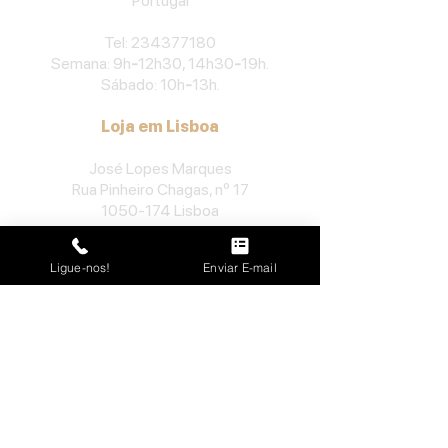
Portu
gal
​Tel:
234377180
Semana: 9h
-
12h30, 14h30
-
19h.
Sábado: 10h
-
13h.
Loja em Lisboa
José Lopes Marques
Rua Pinheiro Chagas, nº 17
1050-174
Lisboa
Portugal
Ligue-nos!
Enviar E-mail
​Tel:
213552710
Semana: 10h
-
13h, 14h-19h.
Sábado: 10h30
-
13h.
Loja no Porto
José Lopes Marques
Rua da Alegria, nº 962
4000-048
Porto