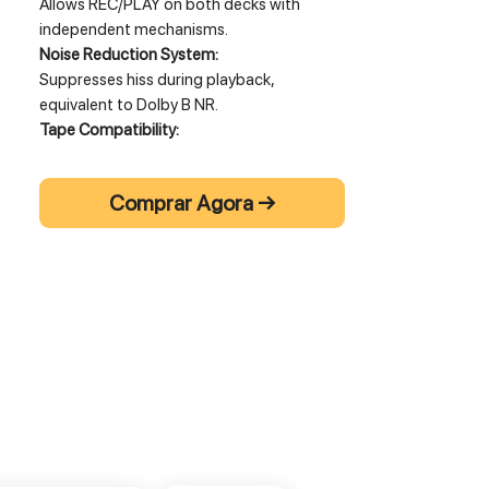
Allows REC/PLAY on both decks with
independent mechanisms.
Noise Reduction System:
Suppresses hiss during playback,
equivalent to Dolby B NR.
Tape Compatibility:
Normal (Type I) and Chrome (Type II) tapes
support REC/PLAY with auto-detection.
Comprar Agora →
Metal (Type IV) tapes support auto-detect
during playback.
REC MUTE:
Creates four-second silences with one
touch during recording.
Customizable silence lengths as desired.
Mic Input:
Includes mic input with mic mixing for
karaoke and announcements.
One-Touch Dubbing:
Simplifies tape duplication process.
Parallel Recording: