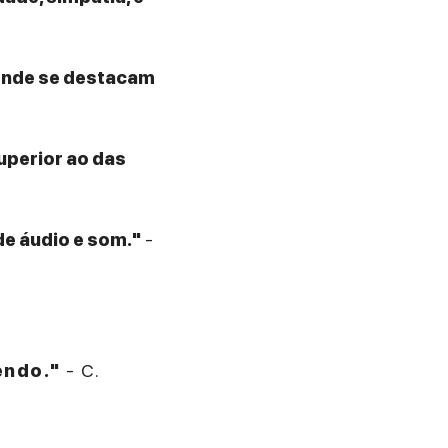
 onde se destacam
superior ao das
de áudio e som."
-
endo."
- C.