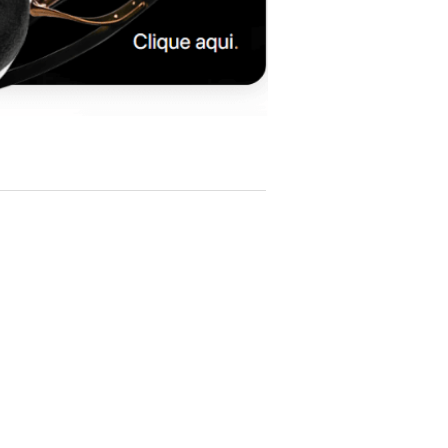
monitoring.
USB Output:
Supports digital recording on a PC using
third-party software (e.g., Audacity or
GarageBand).
Analog Inputs and Outputs:
RCA analog input jacks for external
connections.
Headphone Output:
6.3mm (1/4") stereo headphone output
jack.
Remote Control:
Included for convenient operation.
RoHS Compliance:
The device is RoHS compliant.