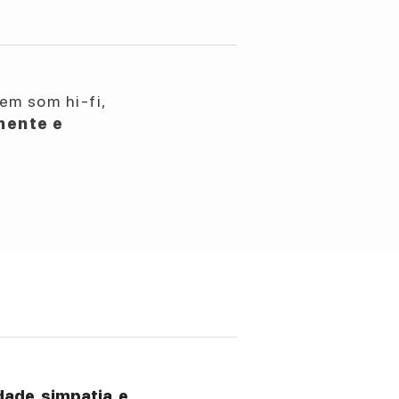
em som hi-fi,
nente e
ade, simpatia, e