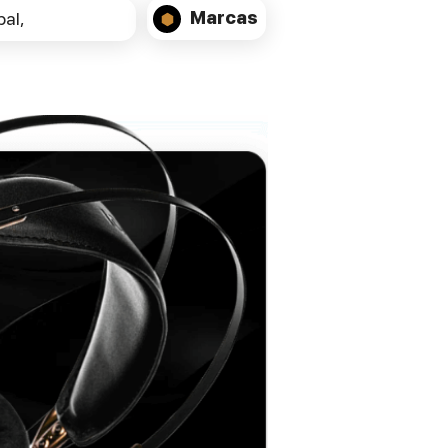
Allows simultaneous recording to two
Marcas
al,
tapes.
Timer REC/Play Ready:
Requires a third-party audio timer for
scheduled recording/playback.
Digital Tape Counters:
Four-digit counters for accurate tape
position tracking.
RTZ (Return to Zero) Function:
Enables one-touch return to the tape
counter "0000" position.
Repeat Play:
Playback stops after a maximum of 20
repetitions.
Pitch Control:
±12% pitch control available for TAPE 1
playback only.
Fluorescent Display:
Dimmable display with level meters for