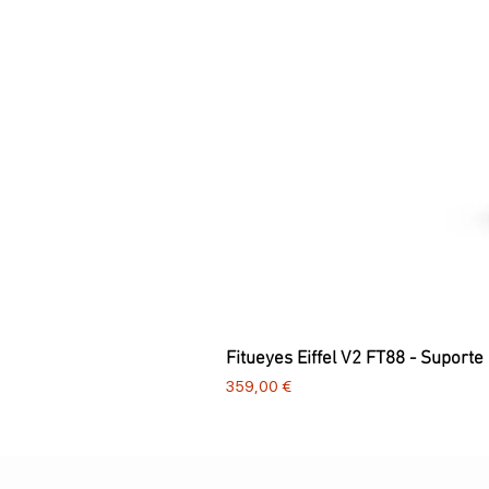
Fitueyes Eiffel V2 FT88 - Suporte
Preço
359,00 €