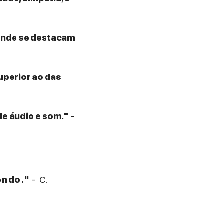
 onde se destacam
superior ao das
de áudio e som."
-
endo."
- C.