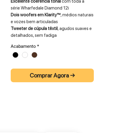
Excelente coerência tonal
com toda a
série Wharfedale Diamond 12i
Dois woofers em Klarity™
, médios naturais
e vozes bem articuladas
Tweeter de cúpula têxtil
, agudos suaves e
detalhados, sem fadiga
Ideal para cinema em casa
, garante
Acabamento
*
realismo e precisão nas cenas faladas
A
Wharfedale Diamond 12.Ci
é a coluna
central da série Diamond 12i, desenvolvida
Comprar Agora →
para assegurar uma reprodução clara,
natural e precisa dos diálogos em
sistemas de cinema em casa. Sendo
responsável pela maior parte da
informação vocal em filmes e séries, esta
coluna foi afinada para oferecer máxima
inteligibilidade e coerência sonora.
Equipada com dois woofers em
Klarity™
, a