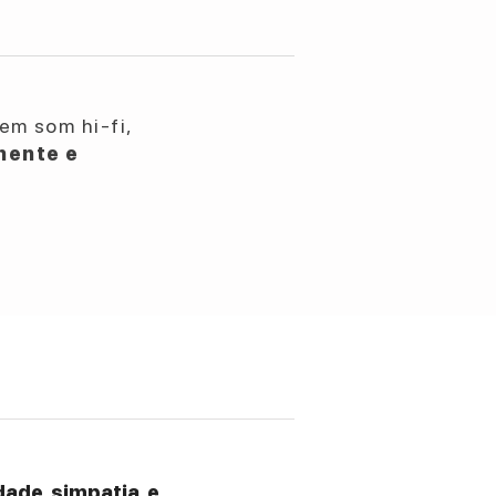
em som hi-fi,
nente e
ade, simpatia, e