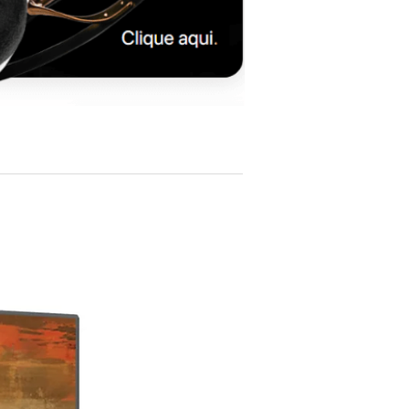
Nominal Impedance:
8 ohms
Recommended Amplifier Power:
25 – 120
W
Crossover Frequency:
2.3 kHz
Cabinet Construction:
MDF cabinet with
internal bracing
Placement:
Center / horizontal placement
Dimensions (H × W × D):
approx. 175 × 480
× 278 mm
Weight:
approx. 8 kg