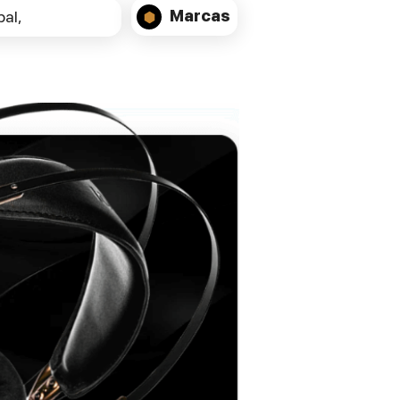
12.Ci proporciona médios ricos e bem
Marcas
al,
definidos, enquanto o tweeter de cúpula
têxtil assegura agudos suaves e
equilibrados. O resultado é uma
reprodução vocal clara e realista, mesmo a
volumes elevados ou em cenas mais
complexas.
ESPECIFICAÇÕES TÉCNICAS:
System Type:
Center channel loudspeaker
Configuration:
2-way
Enclosure Type:
Bass reflex
Drivers:
High Frequency:
25 mm soft dome
tweeter
Mid/Bass:
2 × 130 mm Klarity™ cone
drivers
Frequency Response:
60 Hz – 20 kHz
Sensitivity:
88 dB (2.83 V @ 1 m)