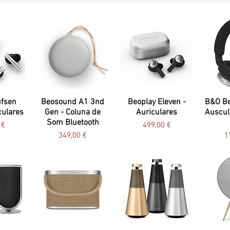
ufsen
Beosound A1 3nd
Beoplay Eleven -
B&O Be
culares
Gen - Coluna de
Auriculares
Auscul
Som Bluetooth
Preço
 €
499,00 €
Preço
P
349,00 €
1