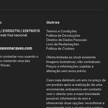
s
Outros
/ 213552710 /
229
763115
Termos e Condições
de fixa nacional
Política de Devoluções
Direitos de Dados Pessoais
Livro de Reclamações
lopesmarques.com
Política de Co
okies
m contact
ar-nos usando o
Oferta limitada ao stock existente.
ou visitando uma das
Imagens ilustrativas, não contratuais.
físicas.
Preços e informações sujeitas a
alteração sem aviso prévio.
Caso seja detetado um erro no preço de
um produto após a realização de uma
encomenda, entraremos em contacto
com o cliente com a maior brevidade
possível, informando do erro e
oferecendo duas opções: reconfirmar a
encomenda com o ajuste para o preço