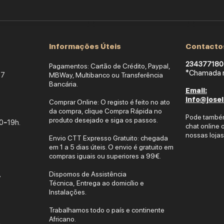
Informações Úteis
Contacto
234377180 
Pagamentos: Cartão de Crédito, Paypal,
*Chamada re
17
MBWay, Multibanco ou Transferência
Bancária.
Email:
info@jose
Comprar Online: O registo é feito no ato
da compra, clique Compra Rápida no
Pode també
produto desejado e siga os pas
sos.
0
-
19h.
chat online 
nossas lojas 
Envio CTT Expresso Gratuito: chegada
em 1 a 5 dias úteis. O envio é gratuito em
compras iguais ou superiores a 99€.
Dispomos de Assistência
7
Técnica,
Entrega ao domicílio e
Instalações.
Trabalhamos todo o país e continente
Africano.