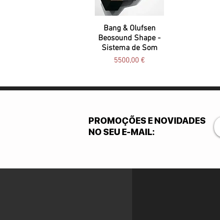
Bang & Olufsen
Beosound Shape -
Sistema de Som
Preço
5500,00 €
PROMOÇÕES E NOVIDADES
NO SEU E-MAIL
: