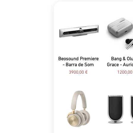
Beosound Premiere
Bang & Ol
- Barra de Som
Grace - Auri
Preço
Preço
3900,00 €
1200,00