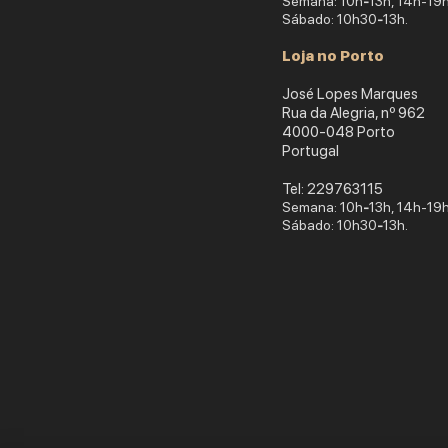
Semana: 10h
-
13h, 14h-19h
Sábado: 10h30
-
13h.
Loja no Porto
José Lopes Marques
Rua da Alegria, nº 962
4000-048 Porto
Portugal
​Tel: 229763115
Semana: 10h
-
13h, 14h-19h
Sábado: 10h30
-
13h.