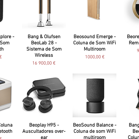
plore -
Bang & Olufsen
Beosound Emerge -
Beore
 Som
BeoLab 28 -
Coluna de Som WiFi
Remo
th
Sistema de Som
Multiroom
P
9
Wireless
Preço
€
1000,00 €
Preço
16 900,00 €
Coluna
Beoplay H95 -
BeoSound Balance -
Bang
etooth
Auscultadores over-
Coluna de som WiFi
Be
ear
multiroom
Colu