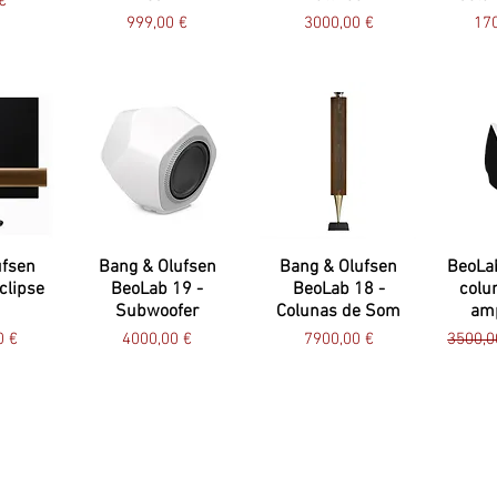
€
Preço
Preço
Pr
999,00 €
3000,00 €
170
ufsen
Bang & Olufsen
Bang & Olufsen
BeoLab
clipse
BeoLab 19 -
BeoLab 18 -
colu
Subwoofer
Colunas de Som
amp
Preço
Preço
Preço 
0 €
4000,00 €
7900,00 €
3500,0