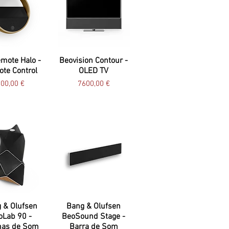
mote Halo -
Beovision Contour -
te Control
OLED TV
reço
Preço
00,00 €
7600,00 €
 & Olufsen
Bang & Olufsen
oLab 90 -
BeoSound Stage -
nas de Som
Barra de Som