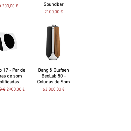
Soundbar
eço
 200,00 €
Preço
2100,00 €
 17 - Par de
Bang & Olufsen
nas de som
BeoLab 50 -
lificadas
Colunas de Som
normal
Preço promocional
Preço
0 €
2900,00 €
63 800,00 €