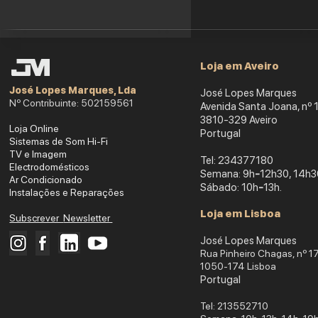
Loja em Aveiro
José Lopes Marques, Ld
a
José Lopes Marques
Nº Contribuinte: 502159561
Avenida Santa Joana, nº 
3810-329 Aveiro
Loja Online
Portu
gal
Sistemas de Som Hi-Fi
TV e Imagem
​Tel: 234377180
Electrodomésticos
Semana: 9h
-
12h30, 14h3
Ar Condicionado
Sábado: 10h
-
13h.
Instalações e Reparações
Loja em Lisboa
Subscrever
Newsletter
José Lopes Marques
Rua Pinheiro Chagas, nº 1
1050-174 Lisboa
Portugal
​Tel: 213552710