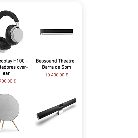
oplay H100 -
Beosound Theatre -
tadores over-
Barra de Som
ear
Preço
10 400,00 €
reço
700,00 €