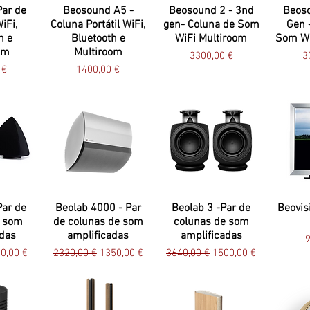
Par de
Beosound A5 -
Beosound 2 - 3nd
Beos
iFi,
Coluna Portátil WiFi,
gen- Coluna de Som
Gen 
h e
Bluetooth e
WiFi Multiroom
Som Wi
om
Multiroom
Preço
P
3300,00 €
3
Preço
 €
1400,00 €
Par de
Beolab 4000 - Par
Beolab 3 -Par de
Beovis
e som
de colunas de som
colunas de som
adas
amplificadas
amplificadas
P
9
l
eço promocional
Preço normal
Preço promocional
Preço normal
Preço promocional
0,00 €
2320,00 €
1350,00 €
3640,00 €
1500,00 €