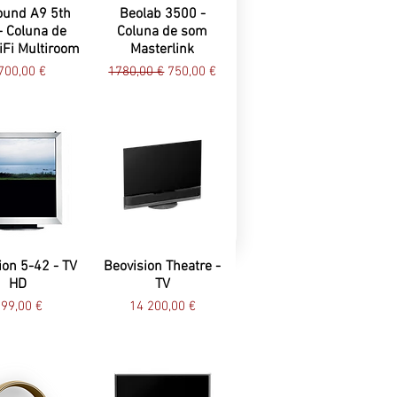
ound A9 5th
Beolab 3500 -
- Coluna de
Coluna de som
Fi Multiroom
Masterlink
reço
Preço normal
Preço promocional
700,00 €
1780,00 €
750,00 €
ion 5-42 - TV
Beovision Theatre -
HD
TV
reço
Preço
99,00 €
14 200,00 €