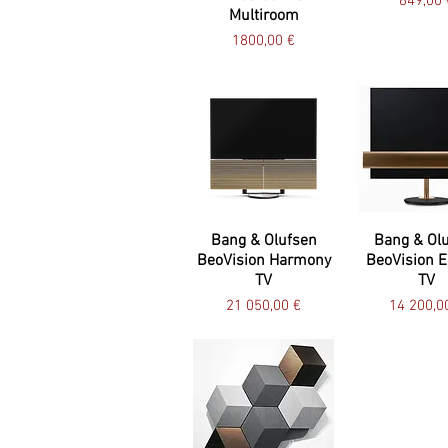
649,00 
Multiroom
Preço
1800,00 €
Bang & Olufsen
Bang & Ol
BeoVision Harmony
BeoVision E
TV
TV
Preço
Preço
21 050,00 €
14 200,0