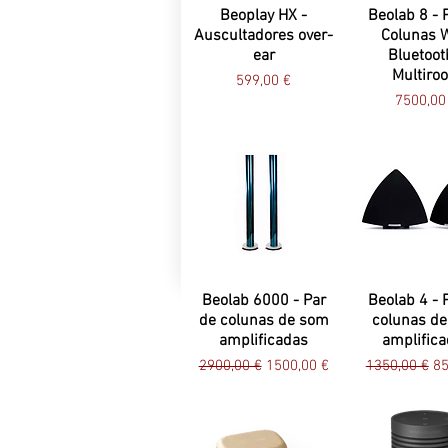
Beoplay HX -
Beolab 8 - 
Auscultadores over-
Colunas W
ear
Bluetoot
Multiro
Preço
599,00 €
Preço
7500,00
Beolab 6000 - Par
Beolab 4 - 
de colunas de som
colunas d
amplificadas
amplific
Preço normal
Preço promocional
Preço norma
Pr
2900,00 €
1500,00 €
1350,00 €
85