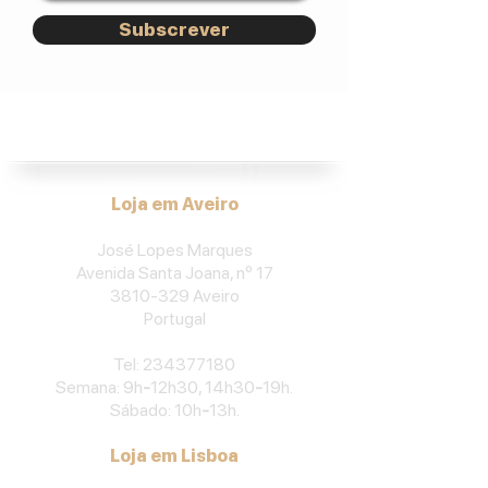
Subscrever
José Lopes Marques.
Loja em Aveiro
José Lopes Marques
Avenida Santa Joana, nº 17
3810-329
Aveiro
Portu
gal
​Tel:
234377180
Semana: 9h
-
12h30, 14h30
-
19h.
Sábado: 10h
-
13h.
Loja em Lisboa