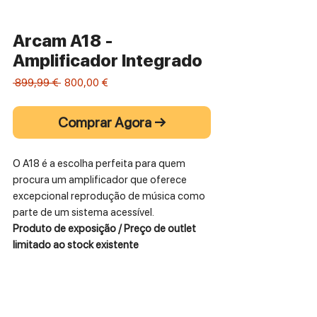
Arcam A18 -
Amplificador Integrado
Preço
Preço
 899,99 € 
800,00 €
normal
promocional
Comprar Agora →
O A18 é a escolha perfeita para quem
procura um amplificador que oferece
excepcional reprodução de música como
parte de um sistema acessível.
Produto de exposição / Preço de outlet
limitado ao stock existente