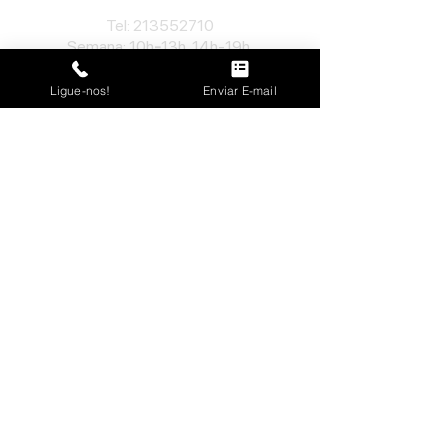
​Tel:
213552710
Semana: 10h
-
13h, 14h-19h.
Sábado: 10h30
-
13h.
Ligue-nos!
Enviar E-mail
Loja no Porto
José Lopes Marques
Rua da Alegria, nº 962
4000-048
Porto
Portugal
​Tel:
229763115
Semana: 10h
-
13h, 14h-19h.
Sábado: 10h30
-
13h.
José Lopes Marques, Ld
a