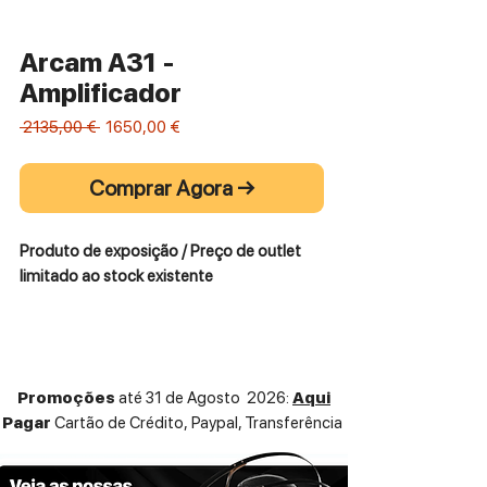
Arcam A31 -
Amplificador
Preço
Preço
 2135,00 € 
1650,00 €
normal
promocional
Comprar Agora →
Produto de exposição / Preço de outlet
limitado ao stock existente
Promoções
até 31 de Agosto 2026:
Aqui
Pagar
Cartão de Crédito,
Paypal, Transferência