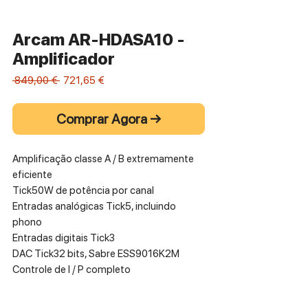
Arcam AR-HDASA10 -
Amplificador
Preço
Preço
 849,00 € 
721,65 €
normal
promocional
Comprar Agora →
Amplificação classe A / B extremamente
eficiente
Tick50W de potência por canal
Entradas analógicas Tick5, incluindo
phono
Entradas digitais Tick3
DAC Tick32 bits, Sabre ESS9016K2M
Controle de I / P completo
Distorção harmônica total + ruído =
0,003%