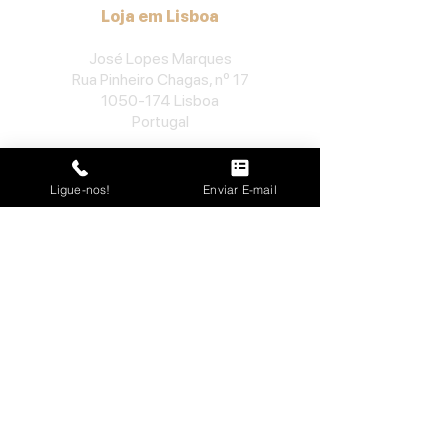
Loja em Lisboa
José Lopes Marques
Rua Pinheiro Chagas, nº 17
1050-174
Lisboa
Portugal
​Tel:
213552710
Semana: 10h
-
13h, 14h-19h.
Ligue-nos!
Enviar E-mail
Sábado: 10h30
-
13h.
Loja no Porto
José Lopes Marques
Rua da Alegria, nº 962
4000-048
Porto
Portugal
​Tel:
229763115
Semana: 10h
-
13h, 14h-19h.
Sábado: 10h30
-
13h.