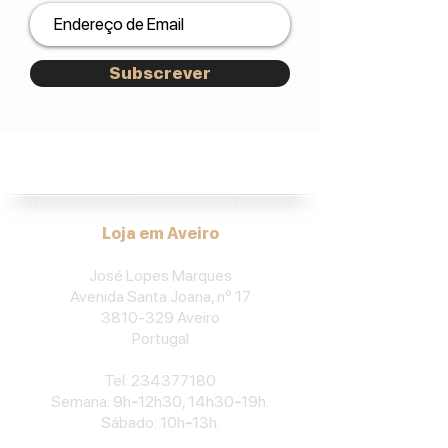
Subscrever
José Lopes Marques.
Loja em Aveiro
José Lopes Marques
Avenida Santa Joana, nº 17
3810-329
Aveiro
Portu
gal
​Tel:
234377180
Semana: 9h
-
12h30, 14h30
-
19h.
Sábado: 10h
-
13h.