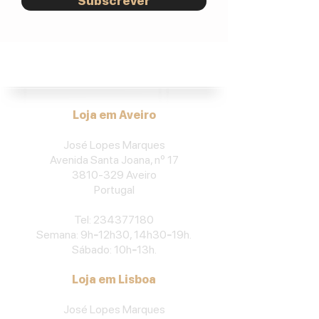
Subscrever
José Lopes Marques.
Loja em Aveiro
José Lopes Marques
Avenida Santa Joana, nº 17
3810-329
Aveiro
Portu
gal
​Tel:
234377180
Semana: 9h
-
12h30, 14h30
-
19h.
Sábado: 10h
-
13h.
Loja em Lisboa
José Lopes Marques