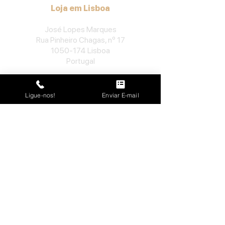
Loja em Lisboa
José Lopes Marques
Rua Pinheiro Chagas, nº 17
1050-174
Lisboa
Portugal
​Tel:
213552710
Semana: 10h
-
13h, 14h-19h.
Ligue-nos!
Enviar E-mail
Sábado: 10h30
-
13h.
Loja no Porto
José Lopes Marques
Rua da Alegria, nº 962
4000-048
Porto
Portugal
​Tel:
229763115
Semana: 10h
-
13h, 14h-19h.
Sábado: 10h30
-
13h.