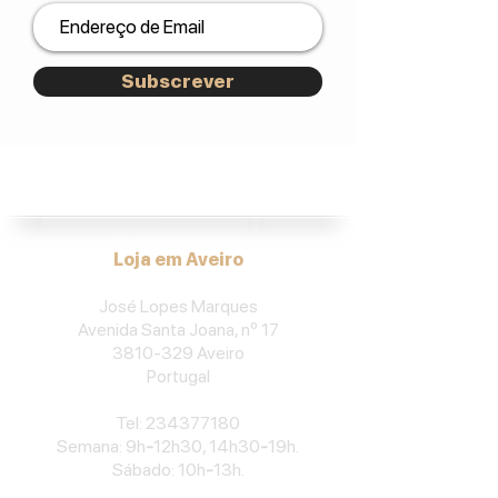
Subscrever
José Lopes Marques.
Loja em Aveiro
José Lopes Marques
Avenida Santa Joana, nº 17
3810-329
Aveiro
Portu
gal
​Tel:
234377180
Semana: 9h
-
12h30, 14h30
-
19h.
Sábado: 10h
-
13h.