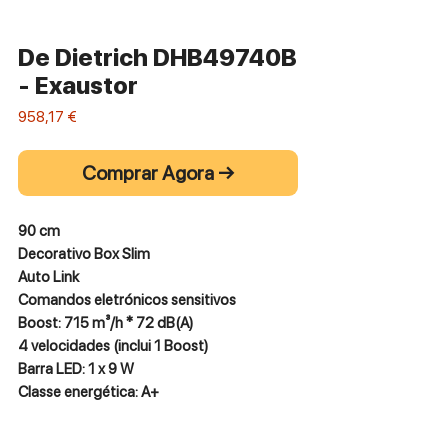
De Dietrich DHB49740B
- Exaustor
Preço
958,17 €
Comprar Agora →
90 cm
Decorativo Box Slim
Auto Link
Comandos eletrónicos sensitivos
Boost: 715 m³/h * 72 dB(A)
4 velocidades (inclui 1 Boost)
Barra LED: 1 x 9 W
Classe energética: A+
Potência total: 3.700 W