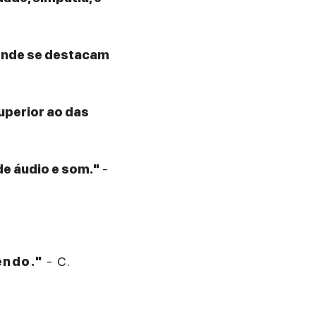
 onde se destacam
superior ao das
de áudio e som."
-
endo."
- C.