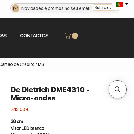
Subscrever
CAS
CONTACTOS
 Cartão de Crédito / MB
De Dietrich DME4310 -
Micro-ondas
Preço
743,00 €
38 cm
Visor LED branco