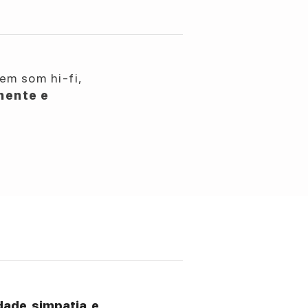
em som hi-fi,
nente e
ade, simpatia, e