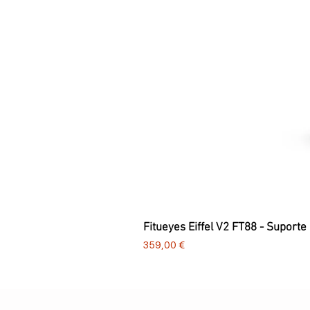
Fitueyes Eiffel V2 FT88 - Suporte
Preço
359,00 €