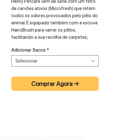
Henry Petcare vem de série com um filtro
de carvões ativos (Microfresh) que retém
todos os odores provocados pelo pêlo do
animal. É equipado também com a escova
HairoBrush para varrer os pêlos,
facilitando a sua recolha de carpetes,
alcatifas, sofás, etc.
Adicionar Sacos
*
• 20% de eficácia a mais na aspiração em
Selecionar
alcatifas e pavimentos, face ao modelo
anterior;
• Alimentação: 230V AC 50/60 Hz;
Comprar Agora →
• Potência do motor de aspiração: 620W;
• Depressão máxima: 2300 mm/H2O;
• Tubos em aço inox;
• Filtro principal: Tritex
• Enrolador de cabo mecânico, evitando
assim avarias;
• Baixo nível sonoro: (72 dB - EN 60704);
• Filtro HEPA14 na cabeça do motor;