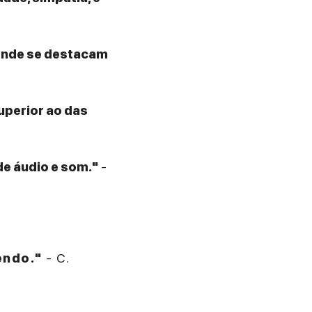
 onde se destacam
superior ao das
de áudio e som."
-
endo."
- C.