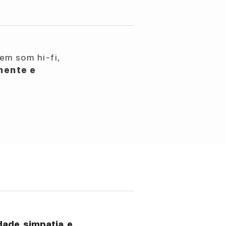
em som hi-fi,
nente e
ade, simpatia, e