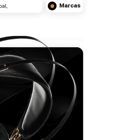
• Sistema de filtragem HEPA com sacos e
Marcas
al,
filtro;
• Capacidade do depósito: 6 l;
• Raio de ação: 26,1 m;
• Peso: 7,5 Kg
• Dimensões (comprimento, largura,
altura): 320 x 340 x 345 mm;
• Kit de acessórios
HS0
incluído;
•Garantia: 2 anos extensível a 6 anos com
registo do produto na Numatic.