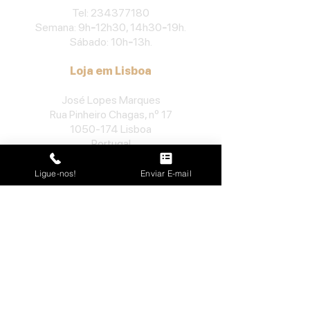
​Tel:
234377180
Semana: 9h
-
12h30, 14h30
-
19h.
Sábado: 10h
-
13h.
Loja em Lisboa
José Lopes Marques
Rua Pinheiro Chagas, nº 17
1050-174
Lisboa
Portugal
​Tel:
213552710
Ligue-nos!
Enviar E-mail
Semana: 10h
-
13h, 14h-19h.
Sábado: 10h30
-
13h.
Loja no Porto
José Lopes Marques
Rua da Alegria, nº 962
4000-048
Porto
Portugal