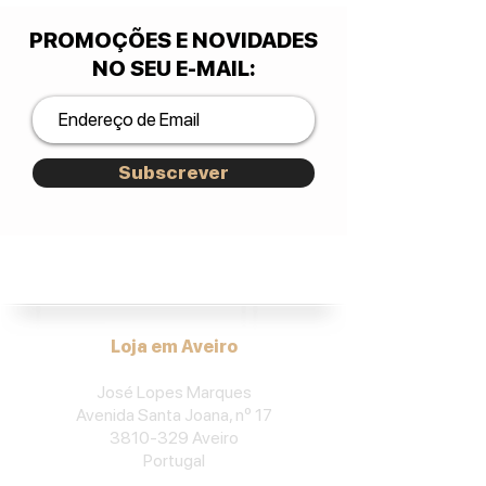
PROMOÇÕES E NOVIDADES
NO SEU E-MAIL
:
Subscrever
José Lopes Marques.
Loja em Aveiro
José Lopes Marques
Avenida Santa Joana, nº 17
3810-329
Aveiro
Portu
gal