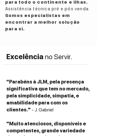
KW2 Wireless Receiver
, que permite a
para todo o continente e ilhas.
ligação sem fios entre a soundbar e o
Assistência técnica pré e pós venda.
subwoofer, eliminando cabos
Somos especialistas em
desnecessários e oferecendo maior
encontrar a melhor solução
liberdade na instalação.
para si.
Excelência
no Servir.
"Parabéns à JLM, pela presença
significativa que tem no mercado,
pela simplicidade, simpatia, e
amabilidade para com os
clientes."
- J. Gabriel
"Muito atenciosos, disponíveis e
competentes, grande variedade