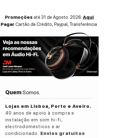
sonora ampla e detalhada, elevando a
experiência de filmes, séries, música e
Promoções
até 31 de Agosto 2026:
Aqui
videojogos muito além dos limites dos
Pagar
Cartão de Crédito,
Paypal, Transferência
altifalantes integrados da televisão. Com
um palco sonoro envolvente e uma
excelente definição, cada detalhe é
reproduzido com a qualidade
característica da KEF.
O
Kube 12 MIE
acrescenta graves
profundos, poderosos e controlados,
trazendo maior realismo às explosões,
bandas sonoras e efeitos especiais. O seu
Quem
Somos.
driver de 12 polegadas e a amplificação
dedicada permitem preencher salas
Lojas em Lisboa, Porto e Aveiro.
maiores com facilidade, proporcionando
40 anos de apoio à compra e
uma experiência mais intensa e imersiva.
instalação em som hi-fi,
electrodomésticos e ar
A integração é simplificada através do
condicionado.
Envios gratuitos