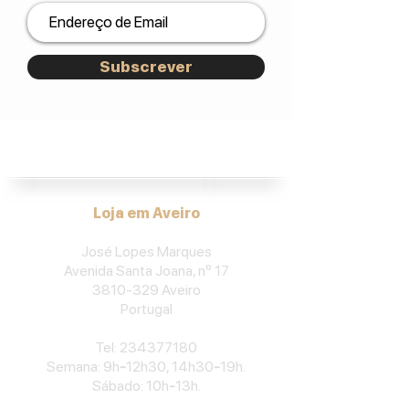
Subscrever
José Lopes Marques.
Loja em Aveiro
José Lopes Marques
Avenida Santa Joana, nº 17
3810-329
Aveiro
Portu
gal
​Tel:
234377180
Semana: 9h
-
12h30, 14h30
-
19h.
Sábado: 10h
-
13h.