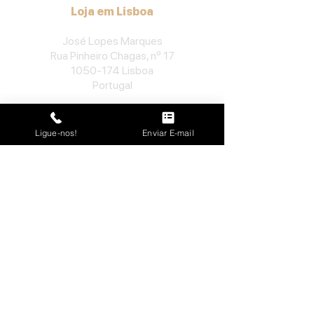
Loja em Lisboa
José Lopes Marques
Rua Pinheiro Chagas, nº 17
1050-174
Lisboa
Portugal
​Tel:
213552710
Semana: 10h
-
13h, 14h-19h.
Ligue-nos!
Enviar E-mail
Sábado: 10h30
-
13h.
Loja no Porto
José Lopes Marques
Rua da Alegria, nº 962
4000-048
Porto
Portugal
​Tel:
229763115
Semana: 10h
-
13h, 14h-19h.
Sábado: 10h30
-
13h.