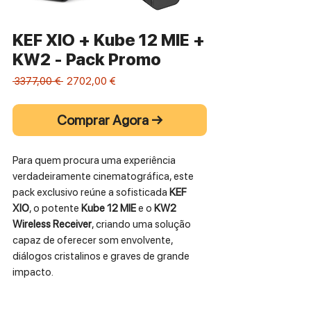
KEF XIO + Kube 12 MIE +
KW2 - Pack Promo
Preço
Preço
 3377,00 € 
2702,00 €
normal
promocional
Comprar Agora →
Para quem procura uma experiência
verdadeiramente cinematográfica, este
pack exclusivo reúne a sofisticada
KEF
XIO
, o potente
Kube 12 MIE
e o
KW2
Wireless Receiver
, criando uma solução
capaz de oferecer som envolvente,
diálogos cristalinos e graves de grande
impacto.
A
KEF XIO
proporciona uma reprodução