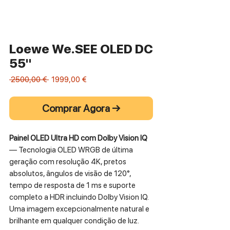
Loewe We.SEE OLED DC
55"
Preço
Preço
 2500,00 € 
1999,00 €
normal
promocional
Comprar Agora →
Painel OLED Ultra HD com Dolby Vision IQ
— Tecnologia OLED WRGB de última
geração com resolução 4K, pretos
absolutos, ângulos de visão de 120°,
tempo de resposta de 1 ms e suporte
completo a HDR incluindo Dolby Vision IQ.
Uma imagem excepcionalmente natural e
brilhante em qualquer condição de luz.