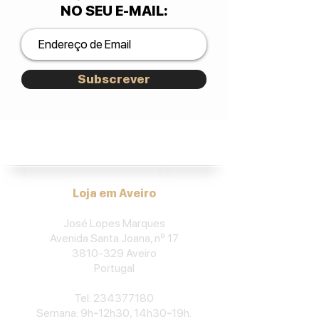
NO SEU E-MAIL
:
Subscrever
José Lopes Marques.
Loja em Aveiro
José Lopes Marques
Avenida Santa Joana, nº 17
3810-329
Aveiro
Portu
gal
​Tel:
234377180
Semana: 9h
-
12h30, 14h30
-
19h.