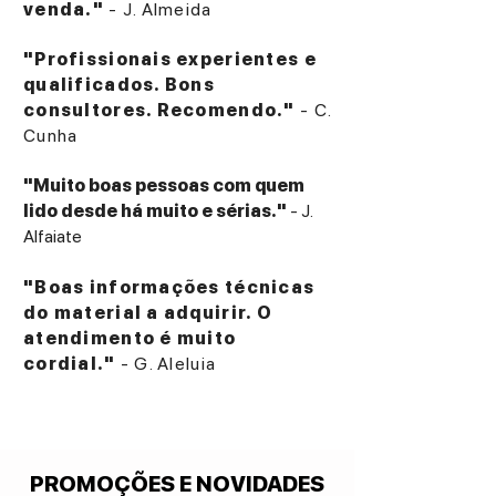
venda."
- J. Almeida
OS: We. by Loewe os9 / Vidaa U9 — 34
menu languages, integrated app store
"Profissionais experientes e
Streaming apps: Netflix, YouTube, Disney+,
qualificados. Bons
Apple TV+ and more
consultores. Recomendo."
- C.
Voice control: Alexa Skills, VIDAA Voice
Cunha
Connectivity: Apple AirPlay, Miracast,
DLNA, Matter
"Muito boas pessoas com quem
HDMI: 2× HDMI 2.0b + 2× HDMI 2.1 (UHD @
lido desde há muito e sérias."
- J.
120 Hz, VRR, ALLM, HDCP 2.3, CEC,
Alfaiate
"Boas informações técnicas
do material a adquirir. O
atendimento é muito
cordial."
- G. Aleluia
PROMOÇÕES E NOVIDADES