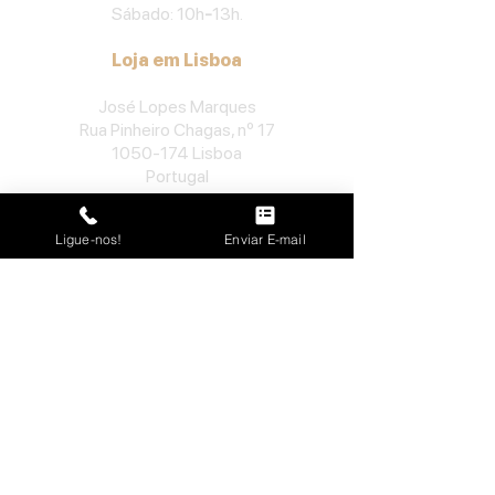
Sábado: 10h
-
13h.
Loja em Lisboa
José Lopes Marques
Rua Pinheiro Chagas, nº 17
1050-174
Lisboa
Portugal
​Tel:
213552710
Ligue-nos!
Enviar E-mail
Semana: 10h
-
13h, 14h-19h.
Sábado: 10h30
-
13h.
Loja no Porto
José Lopes Marques
Rua da Alegria, nº 962
4000-048
Porto
Portugal
​Tel:
229763115