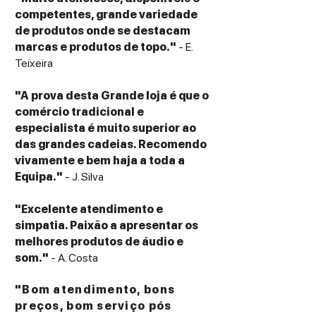
um aspecto de monitor puro — sem
competentes, grande variedade
adornos, sem compromissos.
de produtos onde se destacam
marcas e produtos de topo."
- E.
ESPECIFICAÇÕES TÉCNICAS:
Teixeira
Screen: 55" OLED WRGB, response time 1
ms
"A prova desta Grande loja é que o
Resolution: 4K Ultra HD (3840 × 2160)
comércio tradicional e
Brightness: approx. 800 cd/m² / Viewing
especialista é muito superior ao
angle: 120°
das grandes cadeias. Recomendo
HDR support: HLG, HDR10, HDR10+, Dolby
vivamente e bem haja a toda a
Vision IQ (incl. IQ Processing)
Equipa."
- J. Silva
Wide Colour Gamut: Yes / UHD scaling, AI
PQ, Adaptive contrast, 24p: Yes
"Excelente atendimento e
Tuners: Twin triple-tuner (DVB-T2 / DVB-C
simpatia. Paixão a apresentar os
/ DVB-S2)
melhores produtos de áudio e
Dual channel: Yes — parallel USB recording
som."
- A. Costa
+ timeshift
Codec support: MPEG, MPEG2, MPEG4
"Bom atendimento, bons
(H.264), HEVC (H.265), H.266
preços, bom serviço pós
Streaming: HD+, Zattoo supported