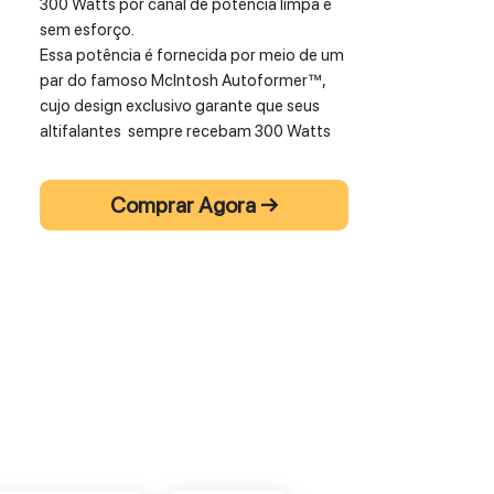
300 Watts por canal de potência limpa e
sem esforço.
Essa potência é fornecida por meio de um
par do famoso McIntosh Autoformer™,
cujo design exclusivo garante que seus
altifalantes sempre recebam 300 Watts
completos, independentemente de terem
impedância de 2, 4 ou 8 Ohm.
Comprar Agora →
O MA9500 substitui o premiado MA9000
(SoundStage Network 2018 Integrated
Amplifier of the Year; Sound + Image 2019
Stereo Amplifier Award Award; Stereo
Sound 2017 Grand Prix Award Winner) e
adiciona aprimoramentos de desempenho
adicionais a um já excelente amplificador
estéreo integrado.
• 300 Watts x 2 canais
• Controle de tom de 8 bandas
• Vem com módulo de áudio digital DA2