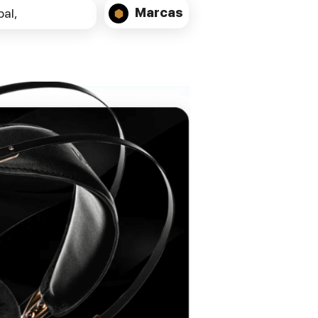
instalado
Marcas
al,
•Aumento de 55% no Headroom dinâmico
para melhor reprodução de pico de
música