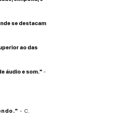
 onde se destacam
superior ao das
de áudio e som."
-
endo."
- C.