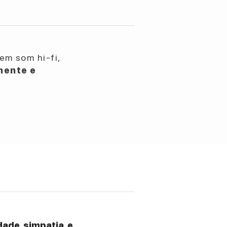
em som hi-fi,
nente e
ade, simpatia, e