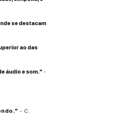
 onde se destacam
superior ao das
de áudio e som."
-
endo."
- C.