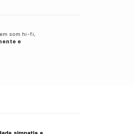
em som hi-fi,
nente e
ade, simpatia, e