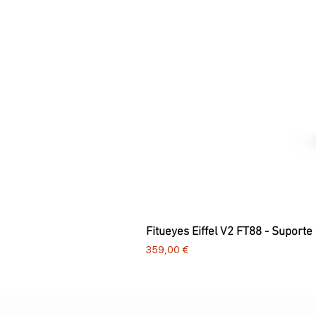
Fitueyes Eiffel V2 FT88 - Suporte
Preço
359,00 €