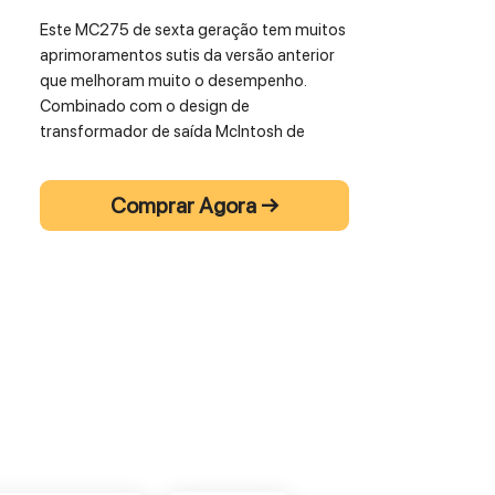
Este MC275 de sexta geração tem muitos
aprimoramentos sutis da versão anterior
que melhoram muito o desempenho.
Combinado com o design de
transformador de saída McIntosh de
largura de banda mais ampla, o MC275
possui controle de graves mais forte e
Comprar Agora →
design de circuito termicamente
silencioso. O resultado é pura música.
• Type: Vacuum Tube
• 75 Watts x 2-Channels or 150 Watts x 1-
Channel
• Unity Coupled Circuit Output
Transformers
• Sentry Monitor™, Solid Cinch™ speaker
binding posts
•