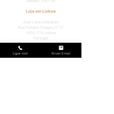
Sábado: 10h
-
13h.
Loja em Lisboa
José Lopes Marques
Rua Pinheiro Chagas, nº 17
1050-174
Lisboa
Portugal
​Tel:
213552710
Ligue-nos!
Enviar E-mail
Semana: 10h
-
13h, 14h-19h.
Sábado: 10h30
-
13h.
Loja no Porto
José Lopes Marques
Rua da Alegria, nº 962
4000-048
Porto
Portugal
​Tel:
229763115
Semana: 10h
-
13h, 14h-19h.