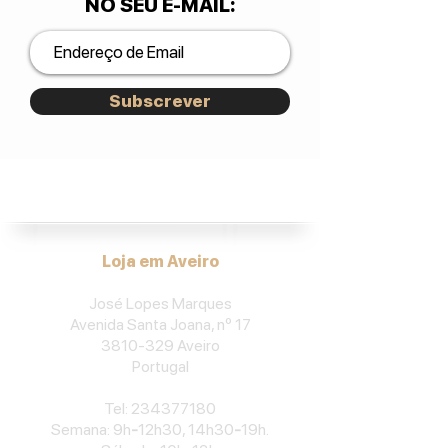
NO SEU E-MAIL
:
Subscrever
José Lopes Marques.
Loja em Aveiro
José Lopes Marques
Avenida Santa Joana, nº 17
3810-329
Aveiro
Portu
gal
​Tel:
234377180
Semana: 9h
-
12h30, 14h30
-
19h.