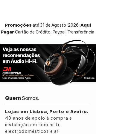
que outros amplificadores, dando
a flexibilidade adicional para localizá-lo
em quase qualquer lugar em seu espaço.
Promoções
até 31 de Agosto 2026:
Aqui
Pagar
Cartão de Crédito,
Paypal, Transferência
Quem
Somos.
Lojas em Lisboa, Porto e Aveiro.
40 anos de apoio à compra e
instalação em som hi-fi,
electrodomésticos e ar