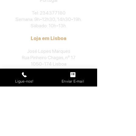
Portu
gal
​Tel:
234377180
Semana: 9h
-
12h30, 14h30
-
19h.
Sábado: 10h
-
13h.
Loja em Lisboa
José Lopes Marques
Rua Pinheiro Chagas, nº 17
1050-174
Lisboa
Portugal
Ligue-nos!
Enviar E-mail
​Tel:
213552710
Semana: 10h
-
13h, 14h-19h.
Sábado: 10h30
-
13h.
Loja no Porto
José Lopes Marques
Rua da Alegria, nº 962
4000-048
Porto