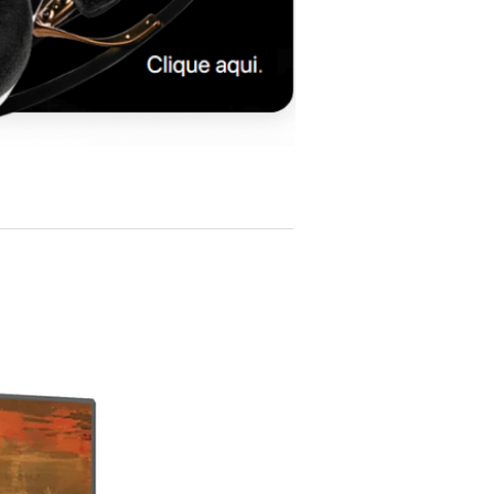
premium reforçam o posicionamento das
Triangle Capella 2
como uma solução
moderna para quem pretende um sistema
hi-fi compacto, potente e visualmente
sofisticado.
Dimensões e Peso
Tipo:
Colunas ativas sem fios
Formato:
Colunas de estante (bookshelf)
Construção:
Chassis rígido com
acabamento premium
ESPECIFICAÇÕES TÉCNICAS:
Product Name:
Triangle Capella 2 Wireless
Active Speakers
Type:
Active wireless bookshelf speakers
Amplification:
Built-in amplification
system
Drivers:
Triangle proprietary drivers
Connectivity:
Wireless and wired audio