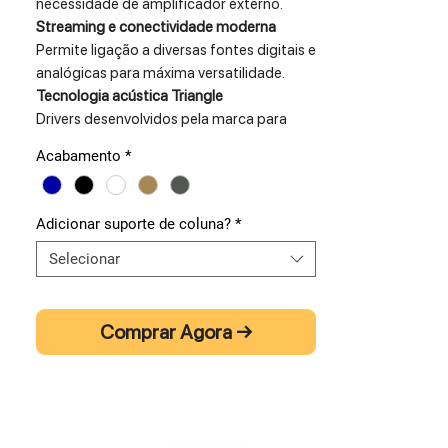
necessidade de amplificador externo.
Streaming e conectividade moderna
Permite ligação a diversas fontes digitais e
analógicas para máxima versatilidade.
Tecnologia acústica Triangle
Drivers desenvolvidos pela marca para
reprodução sonora detalhada e dinâmica.
Acabamento
*
Design premium com acabamentos
elegantes
Construção cuidada que combina estética
Adicionar suporte de coluna?
*
moderna com desempenho hi-fi.
Selecionar
As
Triangle Capella 2
representam a
segunda geração deste sistema de
colunas ativas da marca francesa
Triangle
,
Comprar Agora →
combinando tecnologia moderna com a
assinatura sonora característica da marca.
Com amplificação integrada, estas
colunas oferecem uma solução hi-fi