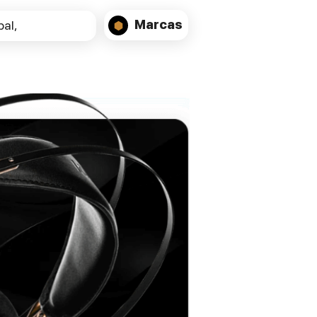
completa e fácil de instalar, eliminando a
Marcas
al,
necessidade de amplificadores externos.
O sistema foi desenvolvido para
proporcionar uma reprodução sonora
equilibrada e envolvente, com graves
controlados, médios naturais e agudos
detalhados.
Graças à conectividade versátil, as Capella
2 permitem integrar facilmente diferentes
fontes de áudio, desde dispositivos
digitais e streaming até equipamentos
analógicos tradicionais. Esta flexibilidade
torna-as ideais para sistemas de música
contemporâneos que procuram
simplicidade sem abdicar de qualidade
sonora.
O design elegante e os acabamentos