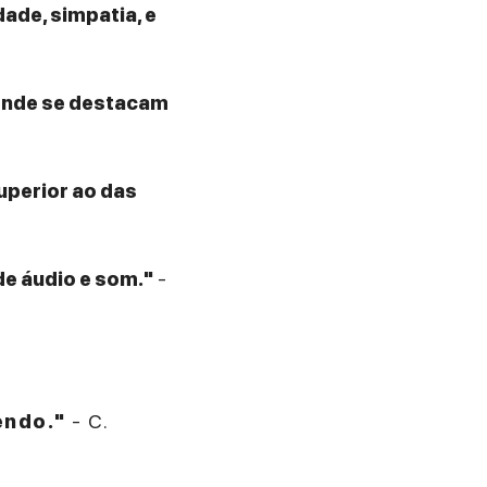
ade, simpatia, e
 onde se destacam
superior ao das
de áudio e som."
-
endo."
- C.