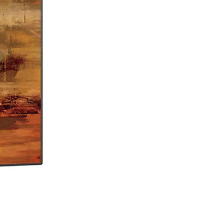
inputs
Configuration:
Stereo speaker system
Cabinet Construction:
Rigid cabinet
design
Conteúdo da Embalagem
1 × Par de colunas Triangle Capella 2
Cabos de ligação
Cabo de alimentação
Comando remoto
Documentação do produto