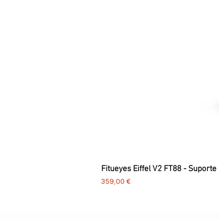
Fitueyes Eiffel V2 FT88 - Suporte
Preço
359,00 €