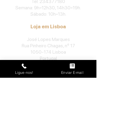
​Tel:
234377180
Semana: 9h
-
12h30, 14h30
-
19h.
Sábado: 10h
-
13h.
Loja em Lisboa
José Lopes Marques
Rua Pinheiro Chagas, nº 17
1050-174
Lisboa
Portugal
​Tel:
213552710
Ligue-nos!
Enviar E-mail
Semana: 10h
-
13h, 14h-19h.
Sábado: 10h30
-
13h.
Loja no Porto
José Lopes Marques
Rua da Alegria, nº 962
4000-048
Porto
Portugal