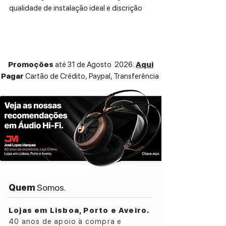
qualidade de instalação ideal e discrição
máxima. Construção audiófila para
melhorar a qualidade sonora das suas
colunas de estante. Altura sem spikes: 596
mm; Dim. da base inferior: 230x270 mm;
Promoções
até 31 de Agosto 2026:
Aqui
Dim. da base do topo: 165x215 mm; guia
Pagar
Cartão de Crédito,
Paypal, Transferência
de cabos interna; spikes e bases
protetoras; Dim. 270x230x596 mm; Peso
10 kg
Quem
Somos.
Lojas em Lisboa, Porto e Aveiro.
40 anos de apoio à compra e