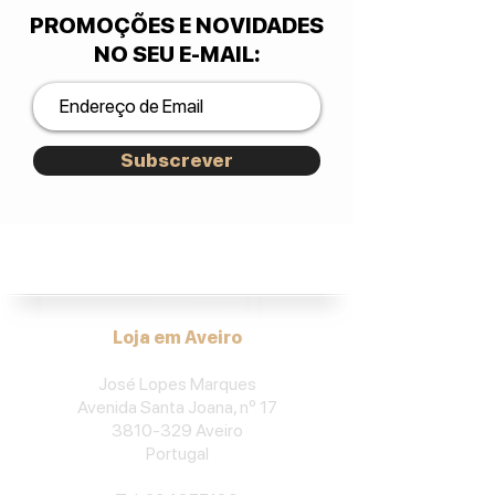
PROMOÇÕES E NOVIDADES
NO SEU E-MAIL
:
Subscrever
José Lopes Marques.
Loja em Aveiro
José Lopes Marques
Avenida Santa Joana, nº 17
3810-329
Aveiro
Portu
gal