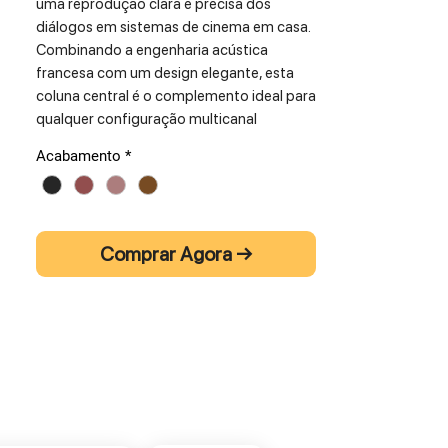
uma reprodução clara e precisa dos
diálogos em sistemas de cinema em casa.
Combinando a engenharia acústica
francesa com um design elegante, esta
coluna central é o complemento ideal para
qualquer configuração multicanal
baseada nas colunas Antal, Australe, Titus
Acabamento
*
ou Comète da mesma série.
A Voce EZ utiliza o reconhecido
tweeter
TZ2510 de cúpula em titânio
, acoplado a
Comprar Agora →
um guia de onda tipo corneta para
máxima eficiência e dispersão. É
acompanhada por dois
woofers de 13 cm
em celulose natural
, oferecendo uma
resposta vocal quente, natural e bem
articulada, mesmo a volumes elevados.
Graças ao seu design bass-reflex com
porta frontal, pode ser colocada