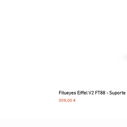
Fitueyes Eiffel V2 FT88 - Suporte
Preço
359,00 €