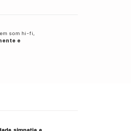
em som hi-fi,
nente e
ade, simpatia, e