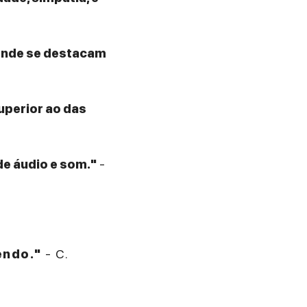
 onde se destacam
superior ao das
de áudio e som."
-
endo."
- C.