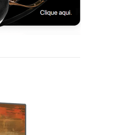
4.2 Ohms
Power Handling
90 W RMS
120 W peak
Recommended amplifier: 40 – 100 W
Crossover Frequency
3,800 Hz (24 dB/octave)
Enclosure Type
Bass-reflex with front-firing port
Cabinet Construction
MDF with high-gloss lacquer or wood
veneer
Magnetic cloth grille
Dimensions (H × W × D)
200 × 500 × 324 mm
(7.9" × 19.7" × 12.8")
Weight (each)
9.3 kg