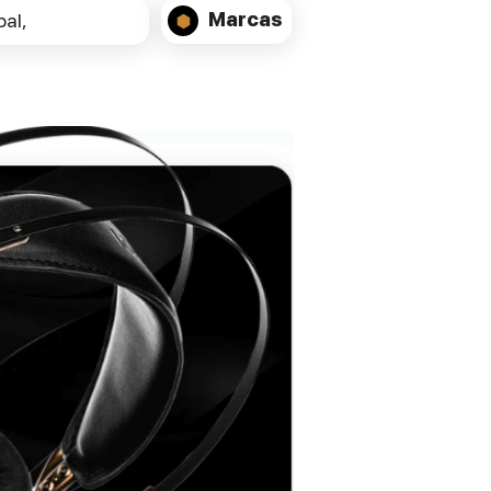
facilmente num móvel de TV ou prateleira
Marcas
al,
sem comprometer o desempenho
acústico.
ESPECIFICAÇÕES TÉCNICAS:
Speaker Type
2-way bass-reflex centre channel speaker
Drivers
1 × 25 mm (1") Titanium dome horn-
loaded tweeter (TZ2510)
2 × 130 mm (5.25") Natural cellulose
midrange/woofers
Frequency Response
57 Hz – 22 kHz (±3 dB)
Sensitivity
91 dB (1 W / 1 m)
Nominal Impedance
8 Ohms
Minimum Impedance