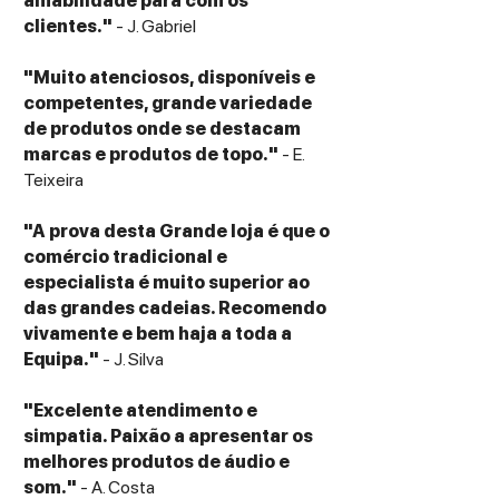
amabilidade para com os
Power Handling
clientes."
- J. Gabriel
70 W RMS
90 W peak
"Muito atenciosos, disponíveis e
Recommended amplifier: 25 – 80 W
competentes, grande variedade
Crossover Frequency
de produtos onde se destacam
3,800 Hz (24 dB/octave)
marcas e produtos de topo."
- E.
Enclosure Type
Teixeira
Bass-reflex with front-firing port
Cabinet Construction
"A prova desta Grande loja é que o
MDF with high-gloss or wood veneer
comércio tradicional e
finishes
especialista é muito superior ao
Removable magnetic grille
das grandes cadeias. Recomendo
Dimensions (H × W × D)
vivamente e bem haja a toda a
305 × 168 × 267 mm
Equipa."
- J. Silva
(12" × 6.6" × 10.5")
Weight (each)
"Excelente atendimento e
5.55 kg
simpatia. Paixão a apresentar os
Recommended Room Size
melhores produtos de áudio e
Up to 20–25 m²
som."
- A. Costa