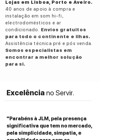
Lojas em Lisboa, Porto e Aveiro.
cinema ou como canais surround de alta
40 anos de apoio à compra e
qualidade.
instalação em som hi-fi,
electrodomésticos e ar
ESPECIFICAÇÕES TÉCNICAS:
condicionado.
Envios gratuitos
Speaker Type
para todo o continente e ilhas.
2-way bass-reflex bookshelf speaker
Assistência técnica pré e pós venda.
Drivers
Somos especialistas em
1 × 25 mm (1") Titanium dome horn-
encontrar a melhor solução
loaded tweeter (TZ2510)
para si.
1 × 130 mm (5.25") Natural cellulose
midrange/woofer
Frequency Response
Excelência
no Servir.
55 Hz – 22 kHz (±3 dB)
Sensitivity
90 dB (1 W / 1 m)
Nominal Impedance
"Parabéns à JLM, pela presença
8 Ohms
significativa que tem no mercado,
Minimum Impedance
pela simplicidade, simpatia, e
4.5 Ohms