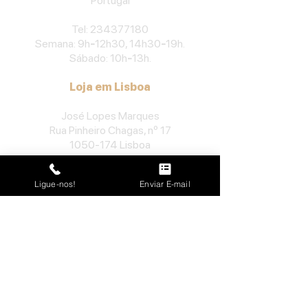
Portu
gal
​Tel:
234377180
Semana: 9h
-
12h30, 14h30
-
19h.
Sábado: 10h
-
13h.
Loja em Lisboa
José Lopes Marques
Rua Pinheiro Chagas, nº 17
1050-174
Lisboa
Portugal
Ligue-nos!
Enviar E-mail
​Tel:
213552710
Semana: 10h
-
13h, 14h-19h.
Sábado: 10h30
-
13h.
Loja no Porto
José Lopes Marques
Rua da Alegria, nº 962
4000-048
Porto