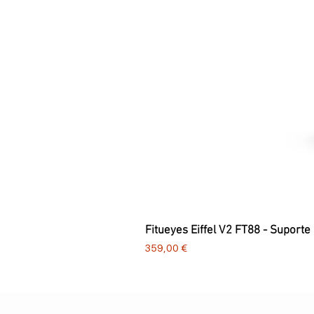
Fitueyes Eiffel V2 FT88 - Suporte
Preço
359,00 €