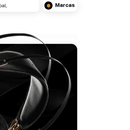
ouça também instantaneamente com a
Marcas
al,
coluna AIO3 na sua "cozinha", com até 12
dispositivos AIO.
Possui uma saída jack de 3,5 mm para
enviar o sinal analógico para o seu
amplificador, ou saída óptica para ligar a
um DAC externo.
• Rede sem fios IEEE 8.2.11b/g/n 2.4GHz;
• Porta de rede Ethernet 10/100M RJ45;
• Freq.resp. 20Hz - 20KHz;
• Alimentação 5V-1A transformador
fornecido;
• Formatos Audio MP3 - AAC+ALAC -
FLAC - AOE - WAV;
• Dimensões L80 x P80 x H20 mm;
•Peso 160g.