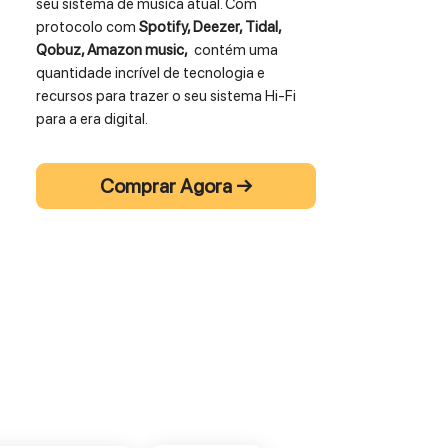
seu sistema de música atual. Com
protocolo com
Spotify, Deezer, Tidal,
Qobuz, Amazon music,
contém uma
quantidade incrível de tecnologia e
recursos para trazer o seu sistema Hi-Fi
para a era digital.
Oferece todas as funcionalidades AIO,
Comprar Agora →
podendo reproduzir toda a sua música,
seja dos maiores serviços de streaming
(Spotify, Tidal entre outros), rádio na
Internet ou mesmo aquelas armazenadas
no seu telemóvel / tablet ou na sua rede
local a partir do app "Triangle AIO".
Com
tecnologia Multiroom
, o AIO-C
transformará o seu atual sistema numa
coluna de som da sua rede. Por exemplo,
reproduza música no seu sistema Hi-Fi
principal com AIO-C na "sala de estar" e