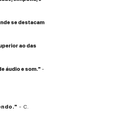
 onde se destacam
superior ao das
de áudio e som."
-
endo."
- C.