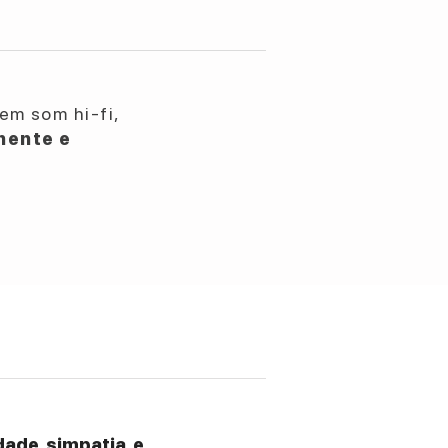
em som hi-fi,
nente e
ade, simpatia, e